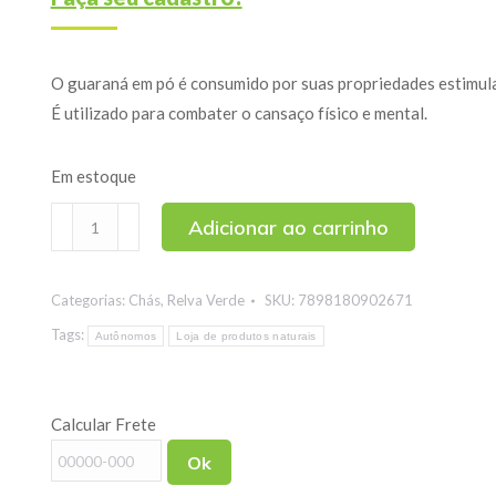
O guaraná em pó é consumido por suas propriedades estimulant
É utilizado para combater o cansaço físico e mental.
Em estoque
Guaraná
Adicionar ao carrinho
em
Pó
Categorias:
Chás
,
Relva Verde
SKU:
7898180902671
250g
quantidade
Tags:
Autônomos
Loja de produtos naturais
Calcular Frete
Ok