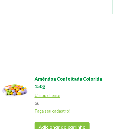
Amêndoa Confeitada Colorida
150g
Já sou cliente
ou
Faça seu cadastro!
Adicionar ao carrinho