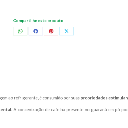
Compartilhe este produto
Compartilhar
Compartilhar
Compartilhar
Compartilhar
no
no
no
no
WhatsApp
Facebook
Pinterest
X
igem ao refrigerante, é consumido por suas
propriedades estimula
mental
. A concentração de cafeína presente no guaraná em pó pod