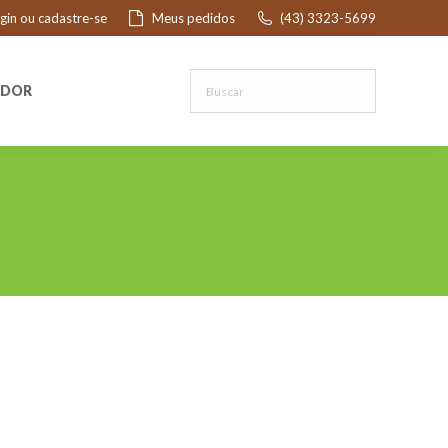
ogin ou cadastre-se
Meus pedidos
(43) 3323-5699
R
EDOR