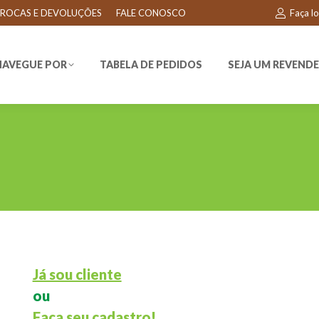
ROCAS E DEVOLUÇÕES
FALE CONOSCO
Faça l
EGUE POR
TABELA DE PEDIDOS
SEJA UM REVENDEDO
NAVEGUE POR
TABELA DE PEDIDOS
SEJA UM REVEND
Já sou cliente
ou
Faça seu cadastro!