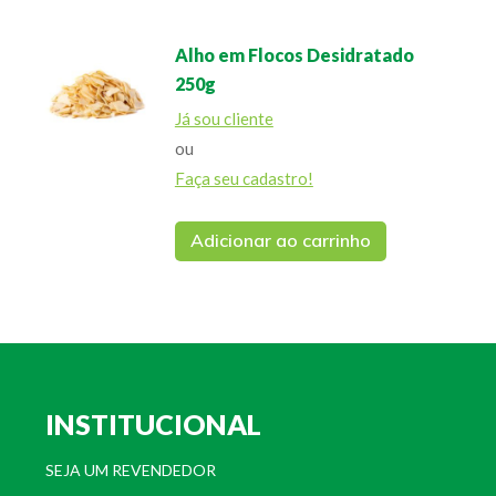
Alho em Flocos Desidratado
250g
Já sou cliente
ou
Faça seu cadastro!
Adicionar ao carrinho
INSTITUCIONAL
SEJA UM REVENDEDOR