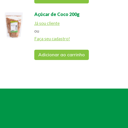
Açúcar de Coco 200g
Já sou cliente
ou
Faça seu cadastro!
Adicionar ao carrinho