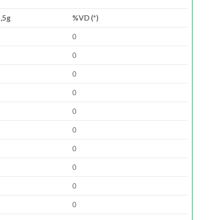
,5g
%VD (*)
0
0
0
0
0
0
0
0
0
0
0
0
0
0
0
0
0
0
0
0