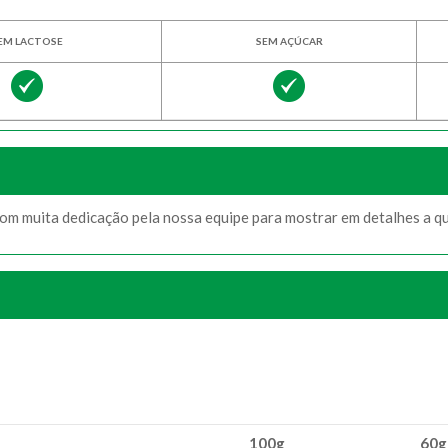
EM LACTOSE
SEM AÇÚCAR
com muita dedicação pela nossa equipe para mostrar em detalhes a q
100g
60g