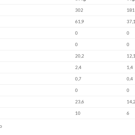
302
181
61,9
37,
0
0
0
0
20,2
12,
2,4
1,4
0,7
0,4
0
0
23,6
14,
10
6
ão