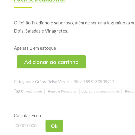
O Feijão Fradinho é saboroso, além de ser uma leguminosa nu
Dois, Saladas e Vinagretes.
Apenas 1 em estoque
Adicionar ao carrinho
Categorias:
Grãos
,
Relva Verde
SKU:
7898180905917
Tags:
Autônomos
Hotéis e Pousadas
Loja de produtos naturais
Restau
Calcular Frete
Ok