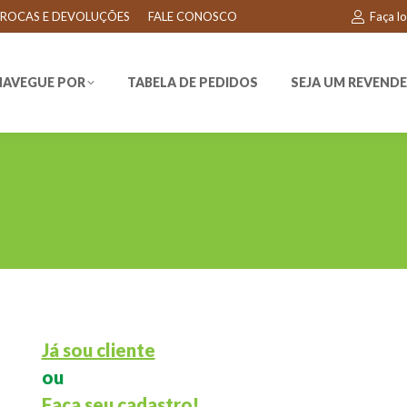
ROCAS E DEVOLUÇÕES
FALE CONOSCO
Faça l
EGUE POR
TABELA DE PEDIDOS
SEJA UM REVENDEDO
NAVEGUE POR
TABELA DE PEDIDOS
SEJA UM REVEND
Já sou cliente
ou
Faça seu cadastro!