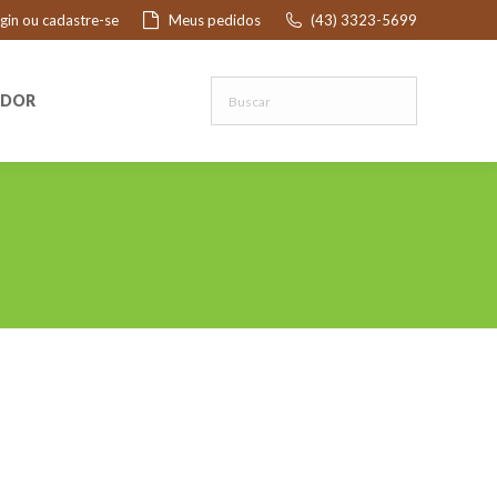
ogin ou cadastre-se
Meus pedidos
(43) 3323-5699
R
EDOR