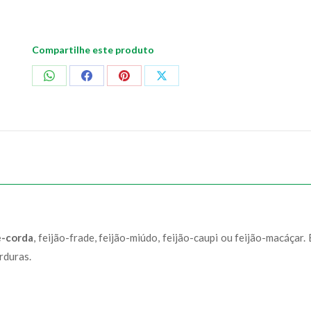
Compartilhe este produto
Compartilhar
Compartilhar
Compartilhar
Compartilhar
no
no
no
no
WhatsApp
Facebook
Pinterest
X
e-corda
, feijão-frade, feijão-miúdo, feijão-caupi ou feijão-macáçar. 
rduras.