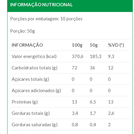
INFORMAÇÃO NUTRICIONAL
Porções por embalagem: 10 porções
Porção: 50g
INFORMAÇÃO
100g
50g
%VD (*)
Valor energético (kcal)
370,6
185,3
9,3
Carboidratos totais (g)
72
36
12
Açúcares totais (g)
0
0
0
Açúcares adicionados (g)
0
0
0
Proteínas (g)
13
6,5
13
Gorduras totais (g)
3,4
1,7
2,6
Gorduras saturadas (g)
0,8
0,4
2