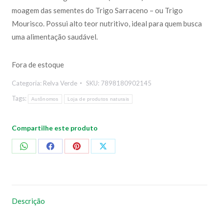
moagem das sementes do Trigo Sarraceno – ou Trigo
Mourisco. Possui alto teor nutritivo, ideal para quem busca
uma alimentação saudável.
Fora de estoque
Categoria:
Relva Verde
SKU:
7898180902145
Tags:
Autônomos
Loja de produtos naturais
Compartilhe este produto
Compartilhar
Compartilhar
Compartilhar
Compartilhar
no
no
no
no
WhatsApp
Facebook
Pinterest
X
Descrição