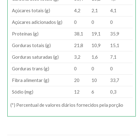
Açúcares totais (g)
4,2
2,1
4,1
Açúcares adicionados (g)
0
0
0
Proteínas (g)
38,1
19,1
35,9
Gorduras totais (g)
21,8
10,9
15,1
Gorduras saturadas (g)
3,2
1,6
7,1
Gorduras trans (g)
0
0
0
Fibra alimentar (g)
20
10
33,7
Sódio (mg)
12
6
0,3
(*) Percentual de valores diários fornecidos pela porção