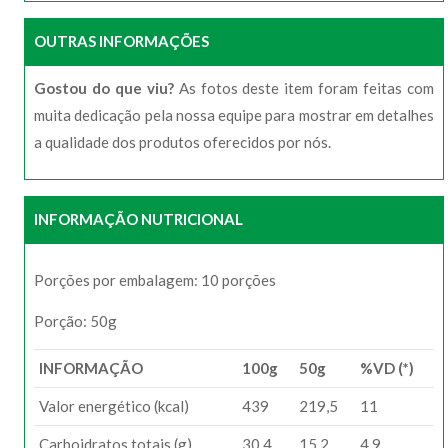
OUTRAS INFORMAÇÕES
Gostou do que viu?
As fotos deste item foram feitas com
muita dedicação pela nossa equipe para mostrar em detalhes
a qualidade dos produtos oferecidos por nós.
INFORMAÇÃO NUTRICIONAL
Porções por embalagem: 10 porções
Porção: 50g
INFORMAÇÃO
100g
50g
%VD (*)
Valor energético (kcal)
439
219,5
11
Carboidratos totais (g)
30,4
15,2
4,9