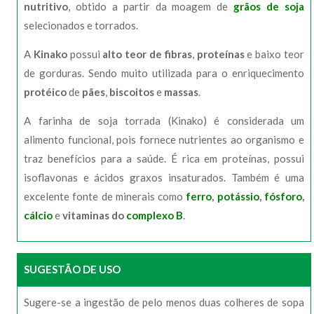
nutritivo
, obtido a partir da moagem de
grãos de soja
selecionados e torrados.
A
Kinako
possui
alto teor de fibras
,
proteínas
e baixo teor
de gorduras. Sendo muito utilizada para o enriquecimento
protéico
de
pães
,
biscoitos
e
massas
.
A farinha de soja torrada (Kinako) é considerada um
alimento funcional, pois fornece nutrientes ao organismo e
traz benefícios para a saúde. É rica em proteínas, possui
isoflavonas e ácidos graxos insaturados. Também é uma
excelente fonte de minerais como
ferro
,
potássio
,
fósforo
,
cálcio
e
vitaminas do
complexo B
.
SUGESTÃO DE USO
Sugere-se a ingestão de pelo menos duas colheres de sopa