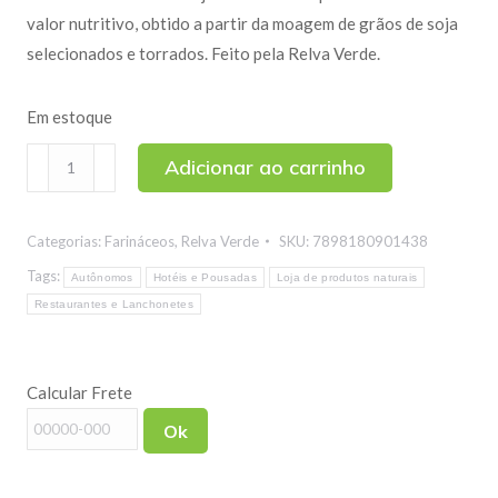
valor nutritivo, obtido a partir da moagem de grãos de soja
selecionados e torrados. Feito pela Relva Verde.
Em estoque
Farinha
Adicionar ao carrinho
de
Soja
Categorias:
Farináceos
,
Relva Verde
SKU:
7898180901438
(Kinako)
500g
Tags:
Autônomos
Hotéis e Pousadas
Loja de produtos naturais
quantidade
Restaurantes e Lanchonetes
Calcular Frete
Ok