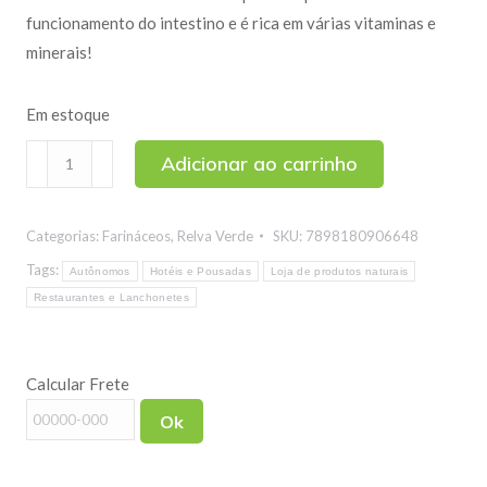
funcionamento do intestino e é rica em várias vitaminas e
minerais!
Em estoque
Farinha
Adicionar ao carrinho
de
Ameixa
Categorias:
Farináceos
,
Relva Verde
SKU:
7898180906648
130g
quantidade
Tags:
Autônomos
Hotéis e Pousadas
Loja de produtos naturais
Restaurantes e Lanchonetes
Calcular Frete
Ok