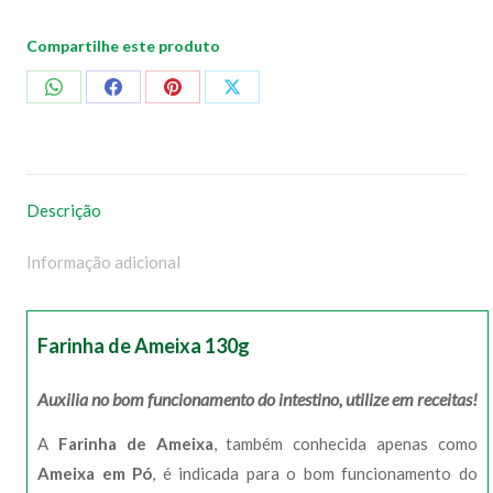
Compartilhe este produto
Compartilhar
Compartilhar
Compartilhar
Compartilhar
no
no
no
no
WhatsApp
Facebook
Pinterest
X
Descrição
Informação adicional
Farinha de Ameixa 130g
Auxilia no bom funcionamento do intestino, utilize em receitas!
A
Farinha de Ameixa
, também conhecida apenas como
Ameixa em Pó
, é indicada para o bom funcionamento do