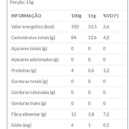
Porção: 15g
INFORMAÇÃO
100g
15g
%VD (*)
Valor energético (kcal)
350
52,5
2,6
Carboidratos totais (g)
84
12,6
4,2
Açúcares totais (g)
0
0
0
Açúcares adicionados (g)
0
0
0
Proteínas (g)
4
0,6
1,2
Gorduras totais (g)
0
0
0
Gorduras saturadas (g)
0
0
0
Gorduras trans (g)
0
0
0
Fibra alimentar (g)
12
1,8
7,2
Sódio (mg)
6
1
0,1