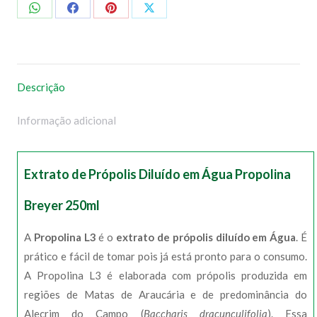
Compartilhar
Compartilhar
Compartilhar
Compartilhar
no
no
no
no
WhatsApp
Facebook
Pinterest
X
Descrição
Informação adicional
Extrato de Própolis Diluído em Água Propolina
Breyer 250ml
A
Propolina L3
é o
extrato de própolis diluído em Água
. É
prático e fácil de tomar pois já está pronto para o consumo.
A Propolina L3 é elaborada com própolis produzida em
regiões de Matas de Araucária e de predominância do
Alecrim do Campo (
Baccharis dracunculifolia
). Essa