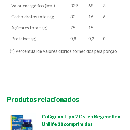
Valor energético (kcal)
339
68
3
Carboidratos totais (g)
82
16
6
Açúcares totais (g)
75
15
Proteínas (g)
0,8
0,2
0
(*) Percentual de valores diários fornecidos pela porção
Produtos relacionados
Colágeno Tipo 2 Osteo Regeneflex
Unilife 30 comprimidos