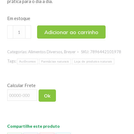
prática para o dia a dia.
Em estoque
Extrato
Adicionar ao carrinho
Aquoso
de
Categorias:
Alimentos Diversos
,
Breyer
SKU:
7896442101978
Própolis
Verde
Tags:
Autônomos
Farmácias naturais
Loja de produtos naturais
Propolina
Breyer
Calcular Frete
(Sem
Álcool)
Ok
30ml
quantidade
Compartilhe este produto