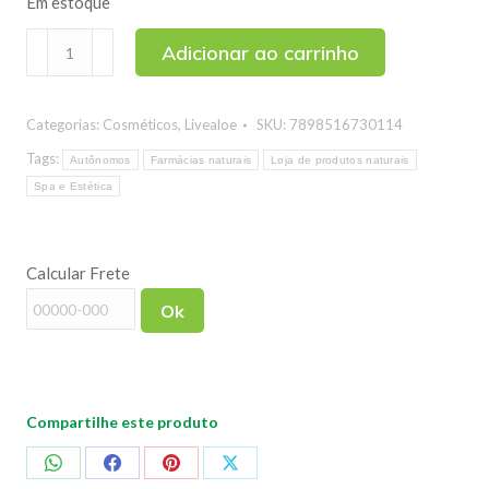
Em estoque
Desodorante
Adicionar ao carrinho
Natural
Aloe
Categorias:
Cosméticos
,
Livealoe
SKU:
7898516730114
Copaíba
Livealoe
Tags:
Autônomos
Farmácias naturais
Loja de produtos naturais
120ml
Spa e Estética
quantidade
Calcular Frete
Ok
Compartilhe este produto
Compartilhar
Compartilhar
Compartilhar
Compartilhar