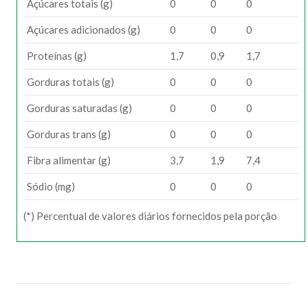
Açúcares totais (g)
0
0
0
Açúcares adicionados (g)
0
0
0
Proteínas (g)
1,7
0,9
1,7
Gorduras totais (g)
0
0
0
Gorduras saturadas (g)
0
0
0
Gorduras trans (g)
0
0
0
Fibra alimentar (g)
3,7
1,9
7,4
Sódio (mg)
0
0
0
(*) Percentual de valores diários fornecidos pela porção