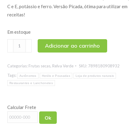
C e E, potássio e ferro. Versão Picada, ótima para utilizar em
receitas!
Em estoque
Damasco
Adicionar ao carrinho
Turco
Picado
Categorias:
Frutas secas
,
Relva Verde
SKU:
7898180908932
1kg
quantidade
Tags:
Autônomos
Hotéis e Pousadas
Loja de produtos naturais
Restaurantes e Lanchonetes
Calcular Frete
Ok