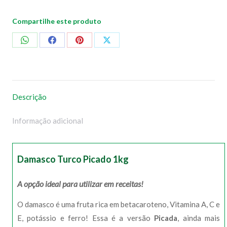
Compartilhe este produto
Compartilhar
Compartilhar
Compartilhar
Compartilhar
no
no
no
no
WhatsApp
Facebook
Pinterest
X
Descrição
Informação adicional
Damasco Turco Picado 1kg
A opção ideal para utilizar em receitas!
O damasco é uma fruta rica em betacaroteno, Vitamina A, C e
E, potássio e ferro! Essa é a versão
Picada
, ainda mais