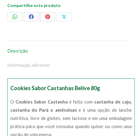
Compartilhe este produto
Compartilhar
Compartilhar
Compartilhar
Compartilhar
no
no
no
no
WhatsApp
Facebook
Pinterest
X
Descrição
Informação adicional
Cookies Sabor Castanhas Belive 80g
O
Cookies Sabor Castanha
é feito com
castanha de caju,
castanha do Pará e amêndoas
e é uma opção de lanche
nutritiva, livre de glúten, sem lactose e em uma embalagem
prática para que você consuma quando quiser ou como uma
opção de sobremesa.