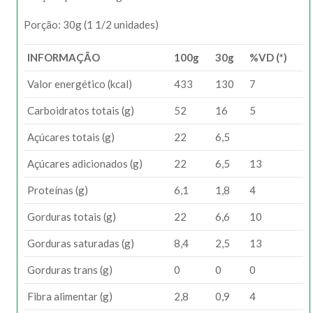
Porção: 30g (1 1/2 unidades)
INFORMAÇÃO
100g
30g
%VD (*)
Valor energético (kcal)
433
130
7
Carboidratos totais (g)
52
16
5
Açúcares totais (g)
22
6,5
Açúcares adicionados (g)
22
6,5
13
Proteínas (g)
6,1
1,8
4
Gorduras totais (g)
22
6,6
10
Gorduras saturadas (g)
8,4
2,5
13
Gorduras trans (g)
0
0
0
Fibra alimentar (g)
2,8
0,9
4