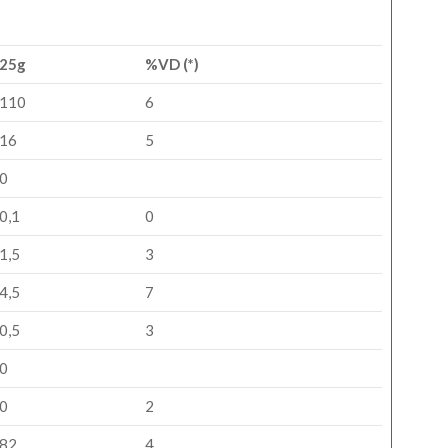
25g
%VD (*)
110
6
16
5
0
0,1
0
1,5
3
4,5
7
0,5
3
0
0
2
82
4