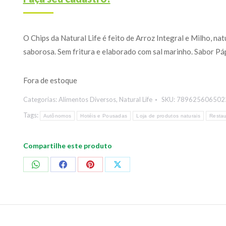
O Chips da Natural Life é feito de Arroz Integral e Milho, na
saborosa. Sem fritura e elaborado com sal marinho. Sabor Pá
Fora de estoque
Categorias:
Alimentos Diversos
,
Natural Life
SKU:
789625606502
Tags:
Autônomos
Hotéis e Pousadas
Loja de produtos naturais
Restau
Compartilhe este produto
Compartilhar
Compartilhar
Compartilhar
Compartilhar
no
no
no
no
WhatsApp
Facebook
Pinterest
X