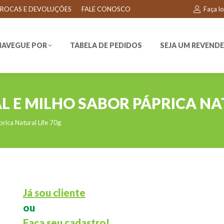
ROCAS E DEVOLUÇÕES
FALE CONOSCO
Faça l
EGUE POR
TABELA DE PEDIDOS
SEJA UM REVENDEDO
NAVEGUE POR
TABELA DE PEDIDOS
SEJA UM REVEND
L E MILHO SABOR PÁPRICA NA
rica Natural Life 70g
Já sou cliente
ou
Faça seu cadastro!