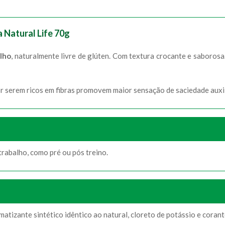
a Natural Life 70g
ilho
, naturalmente livre de glúten. Com textura crocante e saboros
or serem ricos em fibras promovem maior sensação de saciedade aux
rabalho, como pré ou pós treino.
omatizante sintético idêntico ao natural, cloreto de potássio e coran