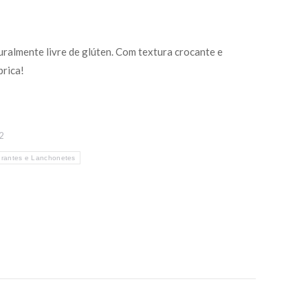
turalmente livre de glúten. Com textura crocante e
prica!
2
rantes e Lanchonetes