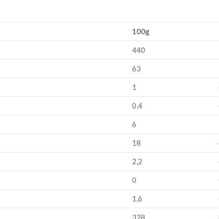
100g
440
63
1
0,4
6
18
2,2
0
1,6
328