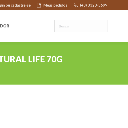
ogin ou cadastre-se
Meus pedidos
(43) 3323-5699
R
EDOR
TURAL LIFE 70G