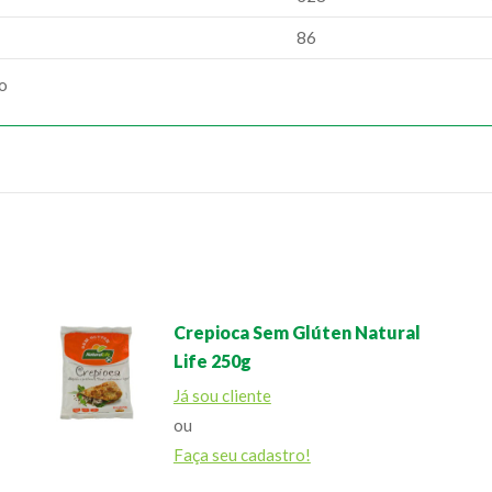
86
ão
Crepioca Sem Glúten Natural
Life 250g
Já sou cliente
ou
Faça seu cadastro!