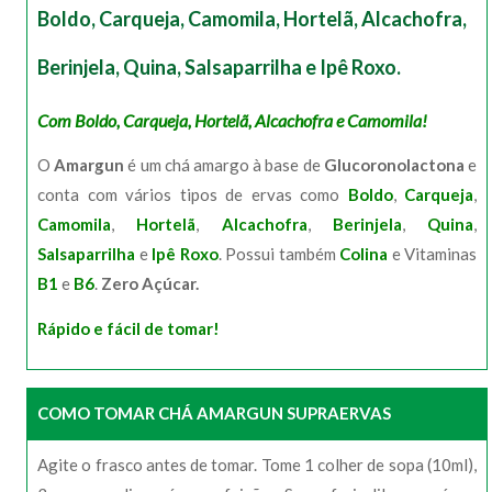
Boldo, Carqueja, Camomila, Hortelã, Alcachofra,
Berinjela, Quina, Salsaparrilha e Ipê Roxo.
Com Boldo, Carqueja, Hortelã, Alcachofra e Camomila!
O
Amargun
é um chá amargo à base de
Glucoronolactona
e
conta com vários tipos de ervas como
Boldo
,
Carqueja
,
Camomila
,
Hortelã
,
Alcachofra
,
Berinjela
,
Quina
,
Salsaparrilha
e
Ipê Roxo
. Possui também
Colina
e Vitaminas
B1
e
B6
.
Zero Açúcar.
Rápido e fácil de tomar!
COMO TOMAR CHÁ AMARGUN SUPRAERVAS
Agite o frasco antes de tomar. Tome 1 colher de sopa (10ml),