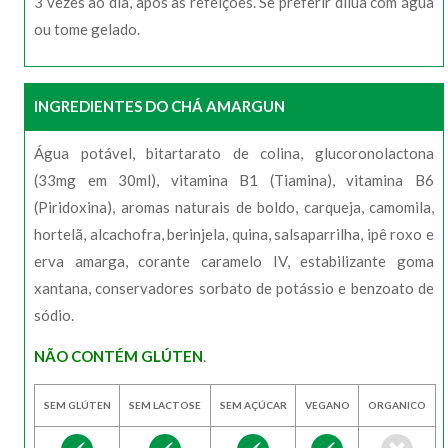
3 vezes ao dia, após as refeições. Se preferir dilua com água
ou tome gelado.
INGREDIENTES DO CHÁ AMARGUN
Água potável, bitartarato de colina, glucoronolactona
(33mg em 30ml), vitamina B1 (Tiamina), vitamina B6
(Piridoxina), aromas naturais de boldo, carqueja, camomila,
hortelã, alcachofra, berinjela, quina, salsaparrilha, ipê roxo e
erva amarga, corante caramelo IV, estabilizante goma
xantana, conservadores sorbato de potássio e benzoato de
sódio.
NÃO CONTÉM GLÚTEN
.
SEM GLÚTEN
SEM LACTOSE
SEM AÇÚCAR
VEGANO
ORGANICO