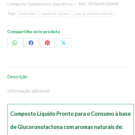
Categorias:
Suplementos
,
SupraErvas
SKU:
7898649500448
Tags:
Autônomos
Farmácias naturais
Loja de produtos naturais
Compartilhe este produto
Compartilhar
Compartilhar
Compartilhar
Compartilhar
no
no
no
no
WhatsApp
Facebook
Pinterest
X
Descrição
Informação adicional
Composto Líquido Pronto para o Consumo à base
de Glucoronolactona com aromas naturais de: