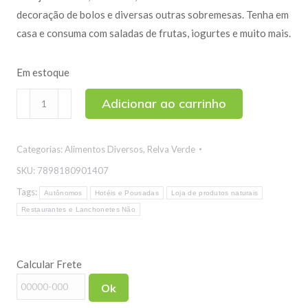
decoração de bolos e diversas outras sobremesas. Tenha em
casa e consuma com saladas de frutas, iogurtes e muito mais.
Em estoque
Cereja
Adicionar ao carrinho
em
Calda
Categorias:
Alimentos Diversos
,
Relva Verde
130g
quantidade
SKU:
7898180901407
Tags:
Autônomos
Hotéis e Pousadas
Loja de produtos naturais
Restaurantes e Lanchonetes Não
Calcular Frete
Ok