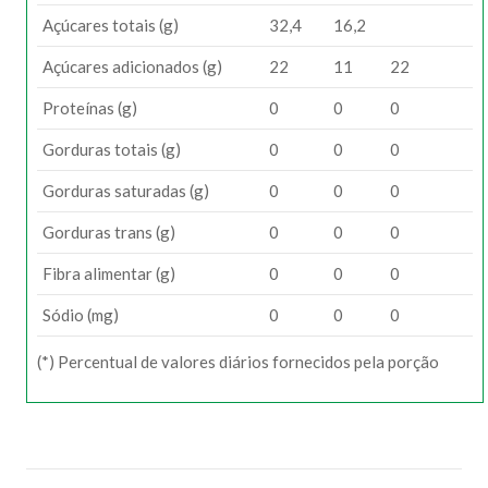
Açúcares totais (g)
32,4
16,2
Açúcares adicionados (g)
22
11
22
Proteínas (g)
0
0
0
Gorduras totais (g)
0
0
0
Gorduras saturadas (g)
0
0
0
Gorduras trans (g)
0
0
0
Fibra alimentar (g)
0
0
0
Sódio (mg)
0
0
0
(*) Percentual de valores diários fornecidos pela porção