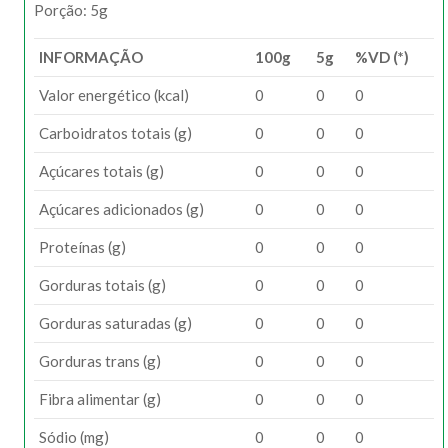
Porção: 5g
INFORMAÇÃO
100g
5g
%VD (*)
Valor energético (kcal)
0
0
0
Carboidratos totais (g)
0
0
0
Açúcares totais (g)
0
0
0
Açúcares adicionados (g)
0
0
0
Proteínas (g)
0
0
0
Gorduras totais (g)
0
0
0
Gorduras saturadas (g)
0
0
0
Gorduras trans (g)
0
0
0
Fibra alimentar (g)
0
0
0
Sódio (mg)
0
0
0