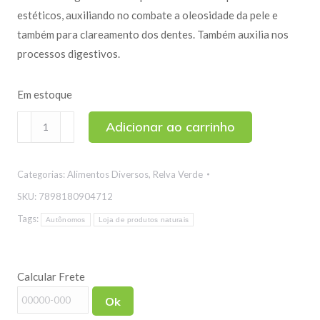
estéticos, auxiliando no combate a oleosidade da pele e
também para clareamento dos dentes. Também auxilia nos
processos digestivos.
Em estoque
Carvão
Adicionar ao carrinho
Vegetal
Ativado
Categorias:
Alimentos Diversos
,
Relva Verde
em
Pó
SKU:
7898180904712
350g
Tags:
Autônomos
Loja de produtos naturais
quantidade
Calcular Frete
Ok