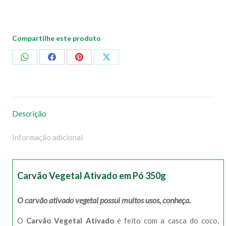
Compartilhe este produto
Compartilhar
Compartilhar
Compartilhar
Compartilhar
no
no
no
no
WhatsApp
Facebook
Pinterest
X
Descrição
Informação adicional
Carvão Vegetal Ativado em Pó 350g
O carvão ativado vegetal possui muitos usos, conheça.
O
Carvão Vegetal Ativado
é feito com a casca do coco,