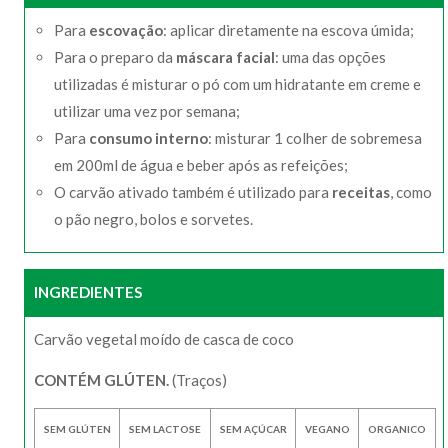
Para
escovação
: aplicar diretamente na escova úmida;
Para o preparo da
máscara facial
: uma das opções
utilizadas é misturar o pó com um hidratante em creme e
utilizar uma vez por semana;
Para
consumo interno
: misturar 1 colher de sobremesa
em 200ml de água e beber após as refeições;
O carvão ativado também é utilizado para
receitas
, como
o pão negro, bolos e sorvetes.
INGREDIENTES
Carvão vegetal moído de casca de coco
CONTÉM GLÚTEN.
(Traços)
SEM GLÚTEN
SEM LACTOSE
SEM AÇÚCAR
VEGANO
ORGANICO