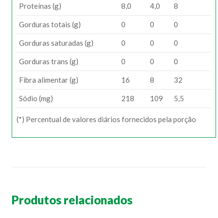
Proteínas (g)
8,0
4,0
8
Gorduras totais (g)
0
0
0
Gorduras saturadas (g)
0
0
0
Gorduras trans (g)
0
0
0
Fibra alimentar (g)
16
8
32
Sódio (mg)
218
109
5,5
(*) Percentual de valores diários fornecidos pela porção
Produtos relacionados