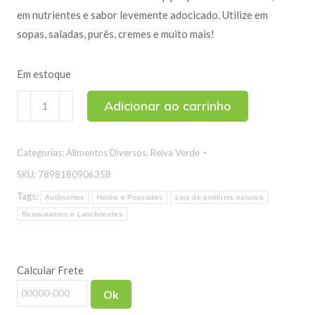
em nutrientes e sabor levemente adocicado. Utilize em
sopas, saladas, purês, cremes e muito mais!
Em estoque
Beterraba
Adicionar ao carrinho
Desidratada
100g
Categorias:
Alimentos Diversos
,
Relva Verde
quantidade
SKU:
7898180906358
Tags:
Autônomos
Hotéis e Pousadas
Loja de produtos naturais
Restaurantes e Lanchonetes
Calcular Frete
Ok