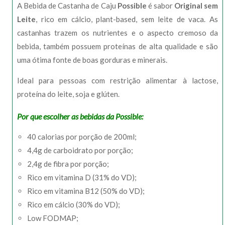
A Bebida de Castanha de Caju
Possible
é sabor
Original sem
Leite
, rico em cálcio, plant-based, sem leite de vaca. As
castanhas trazem os nutrientes e o aspecto cremoso da
bebida, também possuem proteínas de alta qualidade e são
uma ótima fonte de boas gorduras e minerais.
Ideal para pessoas com restrição alimentar à lactose,
proteína do leite, soja e glúten.
Por que escolher as bebidas da Possible:
40 calorias por porção de 200ml;
4,4g de carboidrato por porção;
2,4g de fibra por porção;
Rico em vitamina D (31% do VD);
Rico em vitamina B12 (50% do VD);
Rico em cálcio (30% do VD);
Low FODMAP;