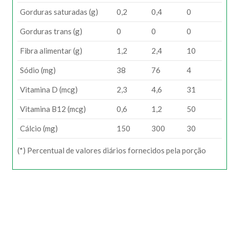
Gorduras saturadas (g)
0,2
0,4
0
Gorduras trans (g)
0
0
0
Fibra alimentar (g)
1,2
2,4
10
Sódio (mg)
38
76
4
Vitamina D (mcg)
2,3
4,6
31
Vitamina B12 (mcg)
0,6
1,2
50
Cálcio (mg)
150
300
30
(*) Percentual de valores diários fornecidos pela porção