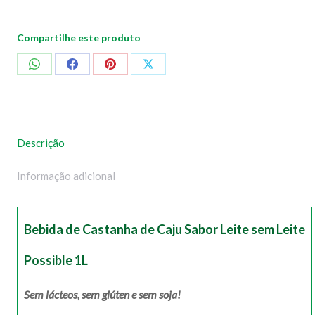
Compartilhe este produto
Compartilhar
Compartilhar
Compartilhar
Compartilhar
no
no
no
no
WhatsApp
Facebook
Pinterest
X
Descrição
Informação adicional
Bebida de Castanha de Caju Sabor Leite sem Leite
Possible 1L
Sem lácteos, sem glúten e sem soja!