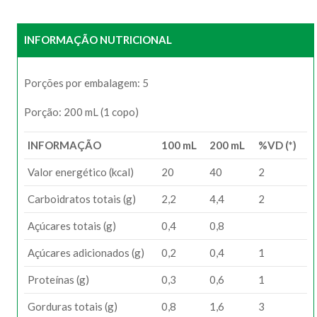
INFORMAÇÃO NUTRICIONAL
Porções por embalagem: 5
Porção: 200 mL (1 copo)
INFORMAÇÃO
100 mL
200 mL
%VD (*)
Valor energético (kcal)
20
40
2
Carboidratos totais (g)
2,2
4,4
2
Açúcares totais (g)
0,4
0,8
Açúcares adicionados (g)
0,2
0,4
1
Proteínas (g)
0,3
0,6
1
Gorduras totais (g)
0,8
1,6
3