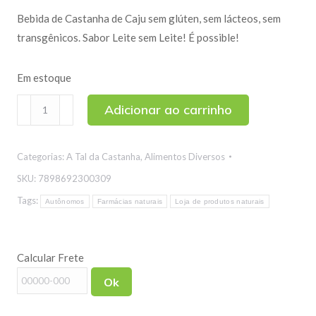
Bebida de Castanha de Caju sem glúten, sem lácteos, sem
transgênicos. Sabor Leite sem Leite! É possible!
Em estoque
Bebida
Adicionar ao carrinho
de
Castanha
Categorias:
A Tal da Castanha
,
Alimentos Diversos
de
Caju
SKU:
7898692300309
Sabor
Tags:
Autônomos
Farmácias naturais
Loja de produtos naturais
Leite
sem
Leite
Calcular Frete
Possible
Ok
1L
quantidade