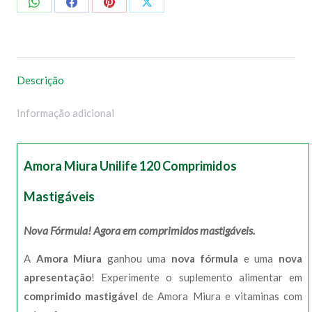
Compartilhar
Compartilhar
Compartilhar
Compartilhar
no
no
no
no
WhatsApp
Facebook
Pinterest
X
Descrição
Informação adicional
Amora Miura Unilife 120 Comprimidos
Mastigáveis
Nova Fórmula! Agora em comprimidos mastigáveis.
A
Amora Miura
ganhou uma
nova fórmula
e uma
nova
apresentação
! Experimente o suplemento alimentar em
comprimido mastigável
de Amora Miura e vitaminas com