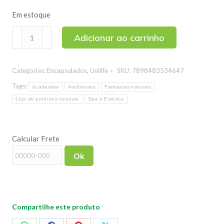
Em estoque
Amora
Adicionar ao carrinho
Miura
Unilife
Categorias:
Encapsulados
,
Unilife
SKU:
7898483534647
120
Comprimidos
Tags:
Academias
Autônomos
Farmácias naturais
Mastigáveis
Loja de produtos naturais
Spa e Estética
quantidade
Calcular Frete
Ok
Compartilhe este produto