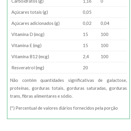
Carboidratos (g)
1,16
0
Açúcares totais (g)
0,05
Açúcares adicionados (g)
0,02
0,04
Vitamina D (mcg)
15
100
Vitamina E (mg)
15
100
Vitamina B12 (mcg)
2,4
100
Resveratrol (mg)
20
Não contém quantidades significativas de galactose,
proteínas, gorduras totais, gorduras saturadas, gorduras
trans, fibras alimentares e sódio.
(*) Percentual de valores diários fornecidos pela porção