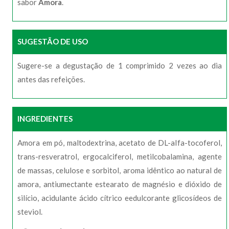
sabor
Amora
.
SUGESTÃO DE USO
Sugere-se a degustação de 1 comprimido 2 vezes ao dia
antes das refeições.
INGREDIENTES
Amora em pó, maltodextrina, acetato de DL-aIfa-tocoferol,
trans-resveratrol, ergocalciferol, metilcobalamina, agente
de massas, celulose e sorbitol, aroma idêntico ao natural de
amora, antiumectante estearato de magnésio e dióxido de
silício, acidulante ácido cítrico eedulcorante glicosídeos de
steviol.