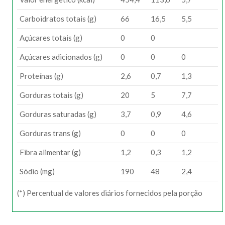
Carboidratos totais (g)
66
16,5
5,5
Açúcares totais (g)
0
0
Açúcares adicionados (g)
0
0
0
Proteínas (g)
2,6
0,7
1,3
Gorduras totais (g)
20
5
7,7
Gorduras saturadas (g)
3,7
0,9
4,6
Gorduras trans (g)
0
0
0
Fibra alimentar (g)
1,2
0,3
1,2
Sódio (mg)
190
48
2,4
(*) Percentual de valores diários fornecidos pela porção