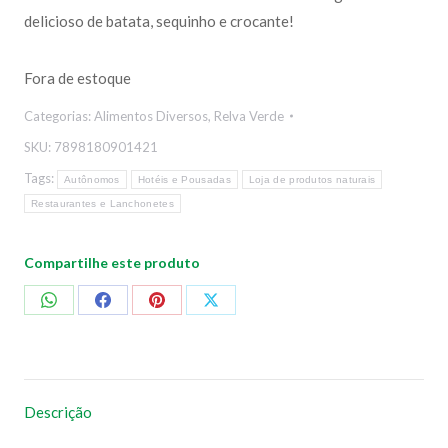
delicioso de batata, sequinho e crocante!
Fora de estoque
Categorias:
Alimentos Diversos
,
Relva Verde
SKU:
7898180901421
Tags:
Autônomos
Hotéis e Pousadas
Loja de produtos naturais
Restaurantes e Lanchonetes
Compartilhe este produto
Compartilhar
Compartilhar
Compartilhar
Compartilhar
no
no
no
no
WhatsApp
Facebook
Pinterest
X
Descrição