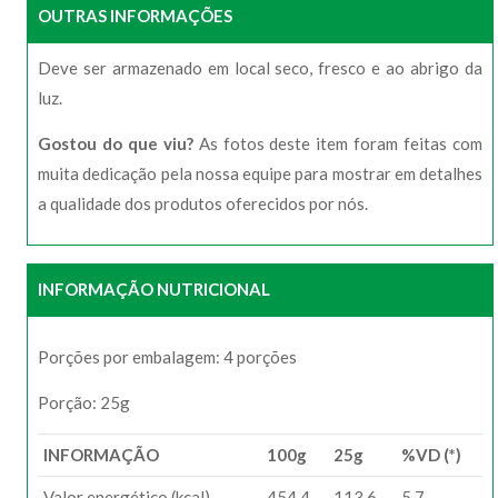
OUTRAS INFORMAÇÕES
Deve ser armazenado em local seco, fresco e ao abrigo da
luz.
Gostou do que viu?
As fotos deste item foram feitas com
muita dedicação pela nossa equipe para mostrar em detalhes
a qualidade dos produtos oferecidos por nós.
INFORMAÇÃO NUTRICIONAL
Porções por embalagem: 4 porções
Porção: 25g
INFORMAÇÃO
100g
25g
%VD (*)
Valor energético (kcal)
454,4
113,6
5,7