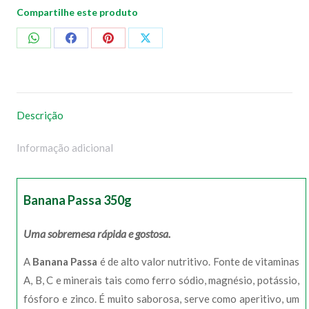
Compartilhe este produto
Compartilhar
Compartilhar
Compartilhar
Compartilhar
no
no
no
no
WhatsApp
Facebook
Pinterest
X
Descrição
Informação adicional
Banana Passa 350g
Uma sobremesa rápida e gostosa.
A
Banana Passa
é de alto valor nutritivo. Fonte de vitaminas
A, B, C e minerais tais como ferro sódio, magnésio, potássio,
fósforo e zinco. É muito saborosa, serve como aperitivo, um