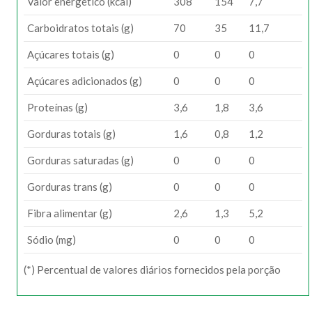
Valor energético (kcal)
308
154
7,7
Carboidratos totais (g)
70
35
11,7
Açúcares totais (g)
0
0
0
Açúcares adicionados (g)
0
0
0
Proteínas (g)
3,6
1,8
3,6
Gorduras totais (g)
1,6
0,8
1,2
Gorduras saturadas (g)
0
0
0
Gorduras trans (g)
0
0
0
Fibra alimentar (g)
2,6
1,3
5,2
Sódio (mg)
0
0
0
(*) Percentual de valores diários fornecidos pela porção