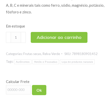
A, B, C e minerais tais como ferro, sódio, magnésio, potássio,
fósforo e zinco.
Em estoque
Banana
Adicionar ao carrinho
Passa
350g
Categorias:
Frutas secas
,
Relva Verde
SKU:
7898180901452
quantidade
Tags:
Autônomos
Hotéis e Pousadas
Loja de produtos naturais
Calcular Frete
Ok