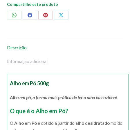
Compartilhe este produto
Compartilhar
Compartilhar
Compartilhar
Compartilhar
no
no
no
no
WhatsApp
Facebook
Pinterest
X
Descrição
Informação adicional
Alho em Pó 500g
Alho em pó, a forma mais prática de ter o alho na cozinha!
O que é o Alho em Pó?
O
Alho em Pó
é obtido a partir do
alho desidratado
moído