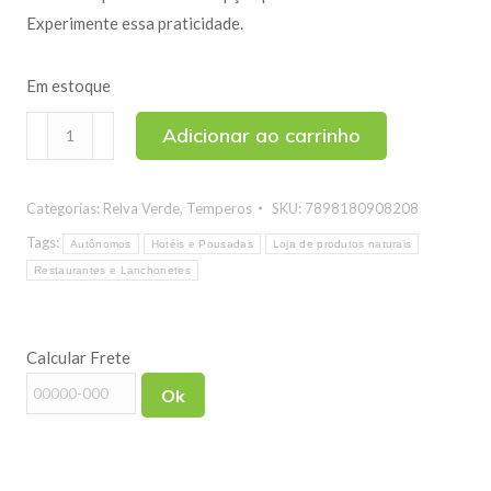
Experimente essa praticidade.
Em estoque
Alho
Adicionar ao carrinho
em
Pó
Categorias:
Relva Verde
,
Temperos
SKU:
7898180908208
500g
quantidade
Tags:
Autônomos
Hotéis e Pousadas
Loja de produtos naturais
Restaurantes e Lanchonetes
Calcular Frete
Ok