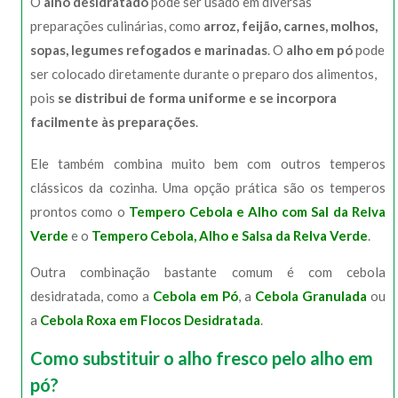
O
alho desidratado
pode ser usado em diversas
preparações culinárias, como
arroz, feijão, carnes, molhos,
sopas, legumes refogados e marinadas
. O
alho em pó
pode
ser colocado diretamente durante o preparo dos alimentos,
pois
se distribui de forma uniforme e se incorpora
facilmente às preparações
.
Ele também combina muito bem com outros temperos
clássicos da cozinha. Uma opção prática são os temperos
prontos como o
Tempero Cebola e Alho com Sal da Relva
Verde
e o
Tempero Cebola, Alho e Salsa da Relva Verde
.
Outra combinação bastante comum é com cebola
desidratada, como a
Cebola em Pó
, a
Cebola Granulada
ou
a
Cebola Roxa em Flocos Desidratada
.
Como substituir o alho fresco pelo alho em
pó?