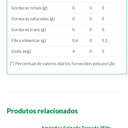
Gorduras totais (g)
0
0
0
Gorduras saturadas (g)
0
0
0
Gorduras trans (g)
0
0
0
Fibra alimentar (g)
0,6
0
0,1
Sódio (mg)
4
0
0
(*) Percentual de valores diários fornecidos pela porção
Produtos relacionados
Amêndoa Salgada Torrada 250g