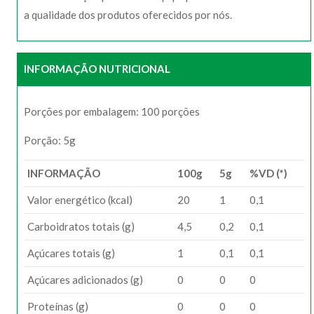
a qualidade dos produtos oferecidos por nós.
INFORMAÇÃO NUTRICIONAL
Porções por embalagem: 100 porções
Porção: 5g
INFORMAÇÃO
100g
5g
%VD (*)
Valor energético (kcal)
20
1
0,1
Carboidratos totais (g)
4,5
0,2
0,1
Açúcares totais (g)
1
0,1
0,1
Açúcares adicionados (g)
0
0
0
Proteínas (g)
0
0
0