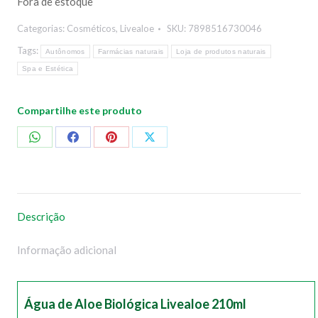
Fora de estoque
Categorias:
Cosméticos
,
Livealoe
SKU:
7898516730046
Tags:
Autônomos
Farmácias naturais
Loja de produtos naturais
Spa e Estética
Compartilhe este produto
Compartilhar
Compartilhar
Compartilhar
Compartilhar
no
no
no
no
WhatsApp
Facebook
Pinterest
X
Descrição
Informação adicional
Água de Aloe Biológica Livealoe 210ml