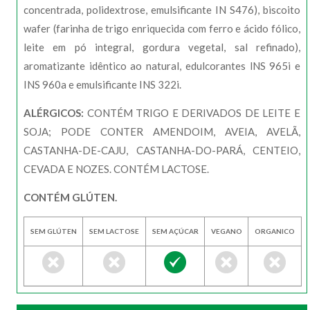
concentrada, polidextrose, emulsificante IN S476), biscoito
wafer (farinha de trigo enriquecida com ferro e ácido fólico,
leite em pó integral, gordura vegetal, sal refinado),
aromatizante idêntico ao natural, edulcorantes lNS 965i e
INS 960a e emulsificante INS 322i.
ALÉRGICOS:
CONTÉM TRIGO E DERIVADOS DE LEITE E
SOJA; PODE CONTER AMENDOIM, AVEIA, AVELÃ,
CASTANHA-DE-CAJU, CASTANHA-DO-PARÁ, CENTEIO,
CEVADA E NOZES. CONTÉM LACTOSE.
CONTÉM GLÚTEN.
SEM GLÚTEN
SEM LACTOSE
SEM AÇÚCAR
VEGANO
ORGANICO