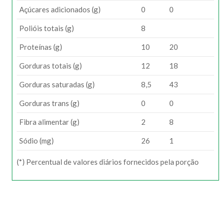
Açúcares adicionados (g)
0
0
Polióis totais (g)
8
Proteínas (g)
10
20
Gorduras totais (g)
12
18
Gorduras saturadas (g)
8,5
43
Gorduras trans (g)
0
0
Fibra alimentar (g)
2
8
Sódio (mg)
26
1
(*) Percentual de valores diários fornecidos pela porção