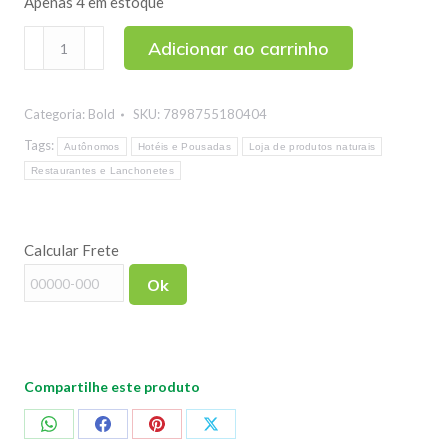
Apenas 4 em estoque
Wafer
Adicionar ao carrinho
Recheado
Tube
Categoria:
Bold
SKU:
7898755180404
Sabor
Trufa
Tags:
Autônomos
Hotéis e Pousadas
Loja de produtos naturais
de
Restaurantes e Lanchonetes
Chocolate
Bold
Calcular Frete
40g
quantidade
Ok
Compartilhe este produto
Compartilhar
Compartilhar
Compartilhar
Compartilhar