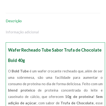
no
no
no
no
WhatsApp
Facebook
Pinterest
X
Descrição
Informação adicional
Wafer Recheado Tube Sabor Trufa de Chocolate
Bold 40g
O
Bold Tube
é um wafer crocante recheado que, além de ser
uma sobremesa, são uma facilidade para aumentar o
consumo de proteína no dia de forma deliciosa. Feito com um
blend proteico
de proteína concentrada do leite e
caseinato de cálcio, que oferecem
10g de proteína
!
Sem
adição de açúcar
, com sabor de
Trufa de Chocolate
, esse