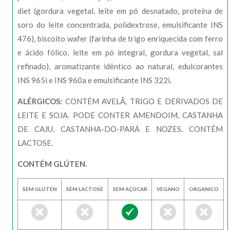
diet (gordura vegetal, leite em pó desnatado, proteína de
soro do leite concentrada, polidextrose, emulsificante INS
476), biscoito wafer (farinha de trigo enriquecida com ferro
e ácido fólico, leite em pó integral, gordura vegetal, sal
refinado), aromatizante idêntico ao natural, edulcorantes
INS 965i e INS 960a e emulsificante INS 322i.
ALÉRGICOS:
CONTÉM AVELÃ, TRIGO E DERIVADOS DE
LEITE E SOJA. PODE CONTER AMENDOIM, CASTANHA
DE CAJU, CASTANHA-DO-PARÁ E NOZES. CONTÉM
LACTOSE.
CONTÉM GLÚTEN.
SEM GLÚTEN
SEM LACTOSE
SEM AÇÚCAR
VEGANO
ORGANICO