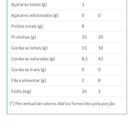
Açúcares totais (g)
1
Açúcares adicionados (g)
0
0
Polióis totais (g)
8
Proteínas (g)
10
20
Gorduras totais (g)
11
18
Gorduras saturadas (g)
8,5
43
Gorduras trans (g)
0
0
Fibra alimentar (g)
2
8
Sódio (mg)
26
1
(*) Percentual de valores diários fornecidos pela porção