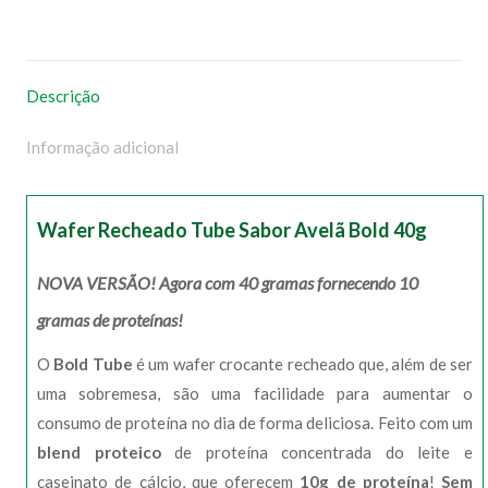
no
no
no
no
WhatsApp
Facebook
Pinterest
X
Descrição
Informação adicional
Wafer Recheado Tube Sabor Avelã Bold 40g
NOVA VERSÃO! Agora com 40 gramas fornecendo 10
gramas de proteínas!
O
Bold Tube
é um wafer crocante recheado que, além de ser
uma sobremesa, são uma facilidade para aumentar o
consumo de proteína no dia de forma deliciosa. Feito com um
blend proteico
de proteína concentrada do leite e
caseinato de cálcio, que oferecem
10g de proteína
!
Sem