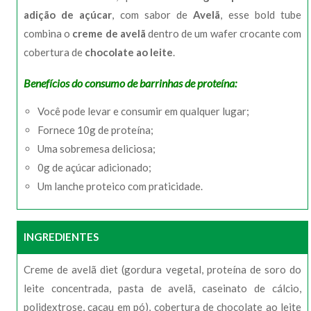
adição de açúcar
, com sabor de
Avelã
, esse bold tube
combina o
creme de avelã
dentro de um wafer crocante com
cobertura de
chocolate ao leite
.
Benefícios do consumo de barrinhas de proteína:
Você pode levar e consumir em qualquer lugar;
Fornece 10g de proteína;
Uma sobremesa deliciosa;
0g de açúcar adicionado;
Um lanche proteico com praticidade.
INGREDIENTES
Creme de avelã diet (gordura vegetal, proteína de soro do
leite concentrada, pasta de avelã, caseinato de cálcio,
polidextrose, cacau em pó), cobertura de chocolate ao leite