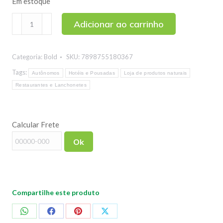
Em estoque
Wafer
Adicionar ao carrinho
Recheado
Tube
Categoria:
Bold
SKU:
7898755180367
Sabor
Avelã
Tags:
Autônomos
Hotéis e Pousadas
Loja de produtos naturais
Bold
Restaurantes e Lanchonetes
40g
quantidade
Calcular Frete
Ok
Compartilhe este produto
Compartilhar
Compartilhar
Compartilhar
Compartilhar