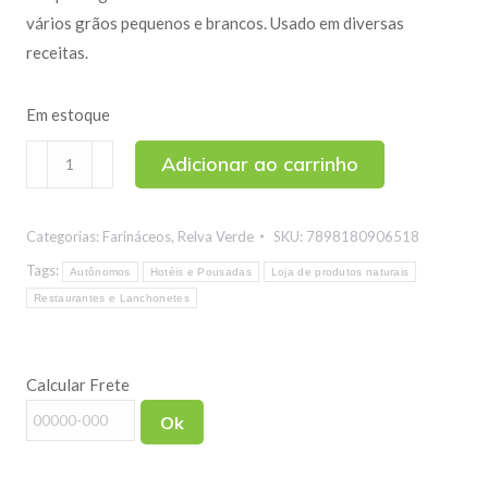
vários grãos pequenos e brancos. Usado em diversas
receitas.
Em estoque
Tapioca
Adicionar ao carrinho
Granulada
500g
Categorias:
Farináceos
,
Relva Verde
SKU:
7898180906518
quantidade
Tags:
Autônomos
Hotéis e Pousadas
Loja de produtos naturais
Restaurantes e Lanchonetes
Calcular Frete
Ok