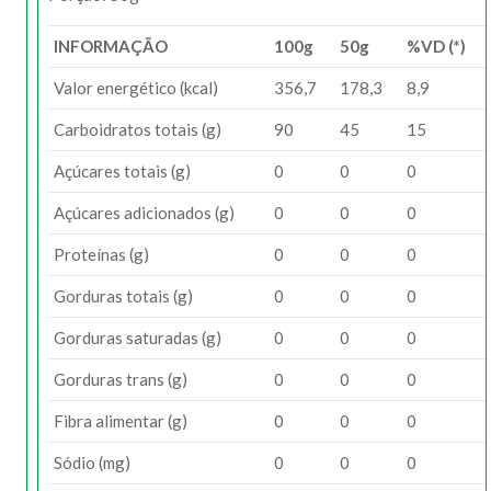
INFORMAÇÃO
100g
50g
%VD (*)
Valor energético (kcal)
356,7
178,3
8,9
Carboidratos totais (g)
90
45
15
Açúcares totais (g)
0
0
0
Açúcares adicionados (g)
0
0
0
Proteínas (g)
0
0
0
Gorduras totais (g)
0
0
0
Gorduras saturadas (g)
0
0
0
Gorduras trans (g)
0
0
0
Fibra alimentar (g)
0
0
0
Sódio (mg)
0
0
0