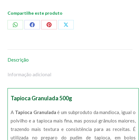
Compartilhe este produto
Compartilhar
Compartilhar
Compartilhar
Compartilhar
no
no
no
no
WhatsApp
Facebook
Pinterest
X
Descrição
Informação adicional
Tapioca Granulada 500g
A
Tapioca Granulada
é um subproduto da mandioca, igual o
polvilho e a tapioca mais fina, mas possui grânulos maiores,
trazendo mais textura e consistência para as receitas. É
utilizada no preparo do pudim de tapioca, em bolos