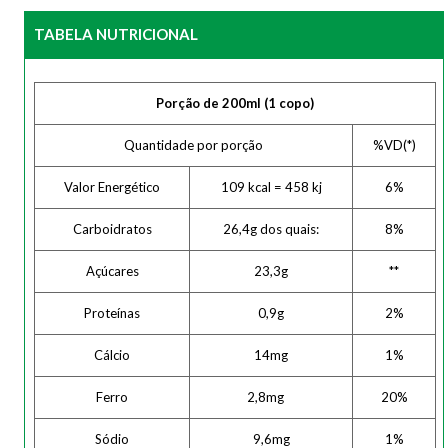
TABELA NUTRICIONAL
Porção de 200ml (1 copo)
Quantidade por porção
%VD(*)
Valor Energético
109 kcal = 458 kj
6%
Carboidratos
26,4g dos quais:
8%
Açúcares
23,3g
**
Proteínas
0,9g
2%
Cálcio
14mg
1%
Ferro
2,8mg
20%
Sódio
9,6mg
1%