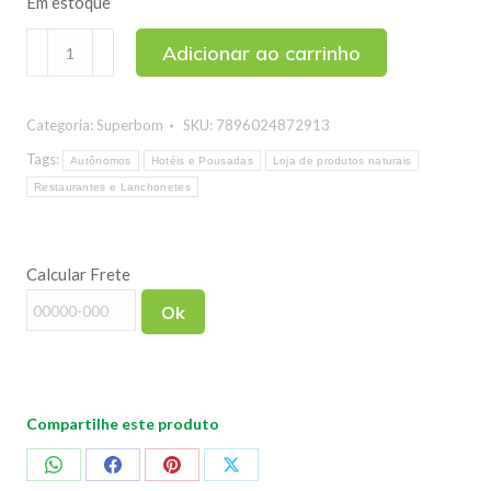
Em estoque
Suco
Adicionar ao carrinho
de
Uva
Categoria:
Superbom
SKU:
7896024872913
Tinto
Integral
Tags:
Autônomos
Hotéis e Pousadas
Loja de produtos naturais
Superbom
Restaurantes e Lanchonetes
1L
quantidade
Calcular Frete
Ok
Compartilhe este produto
Compartilhar
Compartilhar
Compartilhar
Compartilhar