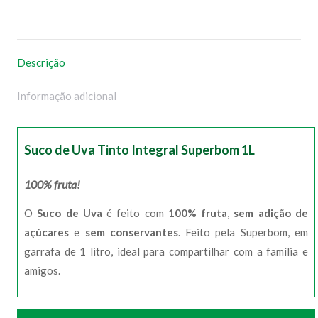
no
no
no
no
WhatsApp
Facebook
Pinterest
X
Descrição
Informação adicional
Suco de Uva Tinto Integral Superbom 1L
100% fruta!
O
Suco de Uva
é feito com
100% fruta
,
sem adição de
açúcares
e
sem conservantes
. Feito pela Superbom, em
garrafa de 1 litro, ideal para compartilhar com a família e
amigos.