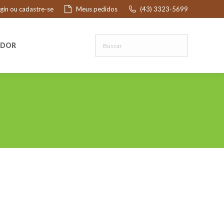
ogin ou cadastre-se
Meus pedidos
(43) 3323-5699
R
EDOR