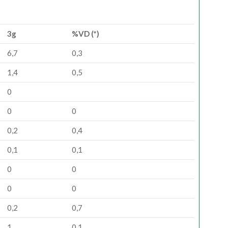
3g
%VD (*)
6,7
0,3
1,4
0,5
0
0
0
0,2
0,4
0,1
0,1
0
0
0
0
0,2
0,7
1
0,1