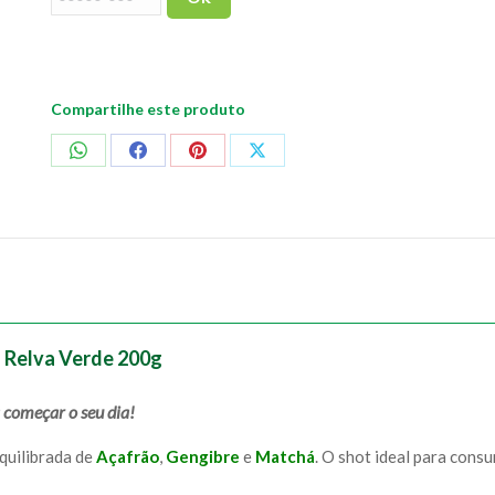
Compartilhe este produto
Compartilhar
Compartilhar
Compartilhar
Compartilhar
no
no
no
no
WhatsApp
Facebook
Pinterest
X
á Relva Verde 200g
 começar o seu dia!
equilibrada de
Açafrão
,
Gengibre
e
Matchá
. O shot ideal para cons