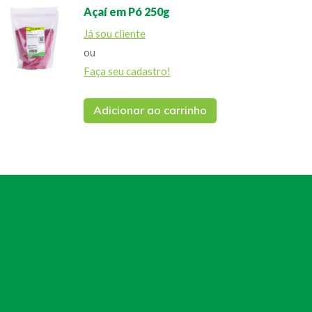
Açaí em Pó 250g
Já sou cliente
ou
Faça seu cadastro!
Adicionar ao carrinho