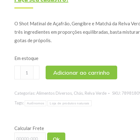
O Shot Matinal de Açafrão, Gengibre e Matchá da Relva Verd
três ingredientes em proporções equilibradas, basta mistura
gotas de própolis.
Em estoque
Shot
Adicionar ao carrinho
Matinal
de
Categorias:
Alimentos Diversos
,
Chás
,
Relva Verde
SKU:
7898180
Açafrão,
Gengibre
Tags:
Autônomos
Loja de produtos naturais
e
Matchá
Calcular Frete
200g
quantidade
Ok