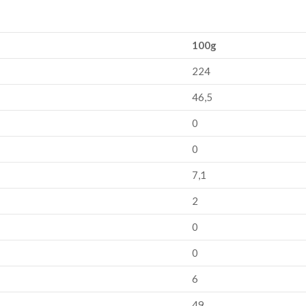
100g
224
46,5
0
0
7,1
2
0
0
6
49