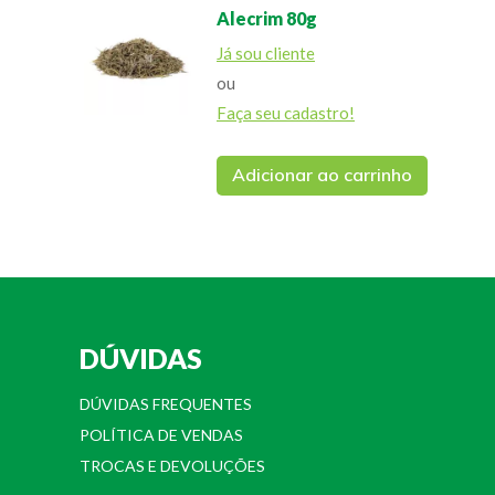
Alecrim 80g
Já sou cliente
ou
Faça seu cadastro!
Adicionar ao carrinho
DÚVIDAS
DÚVIDAS FREQUENTES
POLÍTICA DE VENDAS
TROCAS E DEVOLUÇÕES