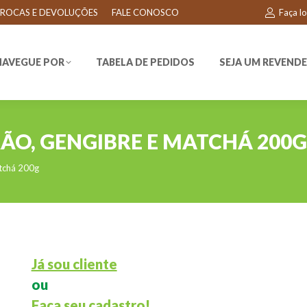
ROCAS E DEVOLUÇÕES
FALE CONOSCO
Faça l
EGUE POR
TABELA DE PEDIDOS
SEJA UM REVENDEDO
NAVEGUE POR
TABELA DE PEDIDOS
SEJA UM REVEND
ÃO, GENGIBRE E MATCHÁ 200G
atchá 200g
Já sou cliente
ou
Faça seu cadastro!