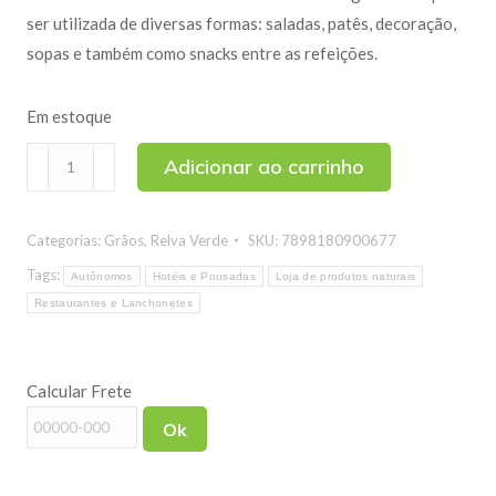
ser utilizada de diversas formas: saladas, patês, decoração,
sopas e também como snacks entre as refeições.
Em estoque
Semente
Adicionar ao carrinho
de
Abóbora
Categorias:
Grãos
,
Relva Verde
SKU:
7898180900677
sem
Sal
Tags:
Autônomos
Hotéis e Pousadas
Loja de produtos naturais
200g
Restaurantes e Lanchonetes
quantidade
Calcular Frete
Ok