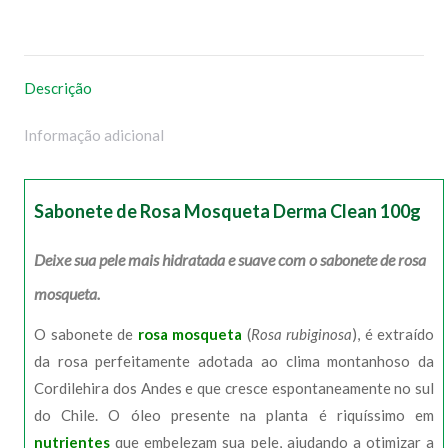
no
no
no
no
WhatsApp
Facebook
Pinterest
X
Descrição
Informação adicional
Sabonete de Rosa Mosqueta Derma Clean 100g
Deixe sua pele mais hidratada e suave com o sabonete de rosa
mosqueta.
O sabonete de
rosa mosqueta
(
Rosa rubiginosa
), é extraído
da rosa perfeitamente adotada ao clima montanhoso da
Cordilehira dos Andes e que cresce espontaneamente no sul
do Chile. O óleo presente na planta é riquíssimo em
nutrientes
que embelezam sua pele, ajudando a otimizar a