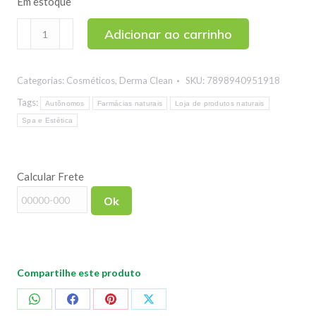
Em estoque
Sabonete
Adicionar ao carrinho
de
Rosa
Categorias:
Cosméticos
,
Derma Clean
SKU:
7898940951918
Mosqueta
Derma
Tags:
Autônomos
Farmácias naturais
Loja de produtos naturais
Clean
Spa e Estética
100g
quantidade
Calcular Frete
Ok
Compartilhe este produto
Compartilhar
Compartilhar
Compartilhar
Compartilhar