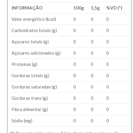
INFORMAÇÃO
100g
1,5g
%VD (*)
Valor energético (kcal)
0
0
0
Carboidratos totais (g)
0
0
0
Açúcares totais (g)
0
0
0
Açúcares adicionados (g)
0
0
0
Proteínas (g)
0
0
0
Gorduras totais (g)
0
0
0
Gorduras saturadas (g)
0
0
0
Gorduras trans (g)
0
0
0
Fibra alimentar (g)
0
0
0
Sódio (mg)
0
0
0