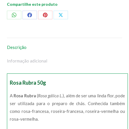
Compartilhe este produto
Compartilhar
Compartilhar
Compartilhar
Compartilhar
no
no
no
no
WhatsApp
Facebook
Pinterest
X
Descrição
Informação adicional
Rosa Rubra 50g
A
Rosa Rubra
(
Rosa gálica L
.), além de ser uma linda flor, pode
ser utilizada para o preparo de chás. Conhecida também
como rosa-francesa, roseira-francesa, roseira-vermelha ou
rosa-vermelha.