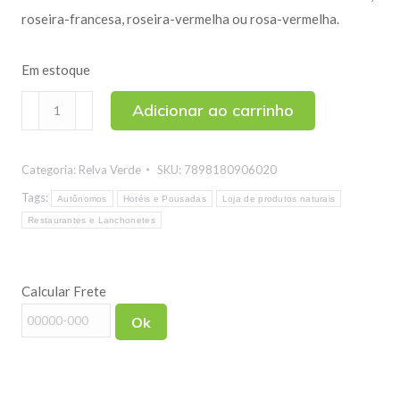
roseira-francesa, roseira-vermelha ou rosa-vermelha.
Em estoque
Rosa
Adicionar ao carrinho
Rubra
50g
Categoria:
Relva Verde
SKU:
7898180906020
quantidade
Tags:
Autônomos
Hotéis e Pousadas
Loja de produtos naturais
Restaurantes e Lanchonetes
Calcular Frete
Ok