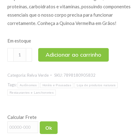
proteínas, carboidratos e vitaminas, possuindo componentes
essenciais que o nosso corpo precisa para funcionar
corretamente. Conheça a Quinoa Vermelha em Grãos!
Em estoque
Quinoa
Adicionar ao carrinho
Vermelha
em
Categoria:
Relva Verde
SKU:
7898180905832
Grão
130g
Tags:
Autônomos
Hotéis e Pousadas
Loja de produtos naturais
quantidade
Restaurantes e Lanchonetes
Calcular Frete
Ok