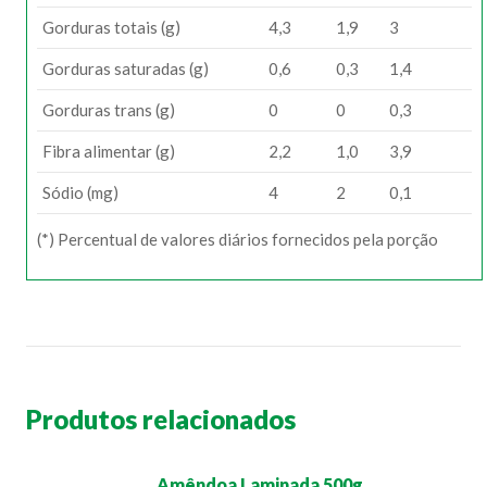
Gorduras totais (g)
4,3
1,9
3
Gorduras saturadas (g)
0,6
0,3
1,4
Gorduras trans (g)
0
0
0,3
Fibra alimentar (g)
2,2
1,0
3,9
Sódio (mg)
4
2
0,1
(*) Percentual de valores diários fornecidos pela porção
Produtos relacionados
Amêndoa Laminada 500g