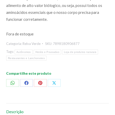
alimento de alto valor biólogico, ou seja, possui todos os
aminoácidos essenciais que o nosso corpo precisa para
funcionar corretamente.
Fora de estoque
Categoria:
Relva Verde
SKU:
7898180906877
Tags:
Autônomos
Hotéis e Pousadas
Loja de produtos naturais
Restaurantes e Lanchonetes
Compartilhe este produto
Compartilhar
Compartilhar
Compartilhar
Compartilhar
no
no
no
no
WhatsApp
Facebook
Pinterest
X
Descrição