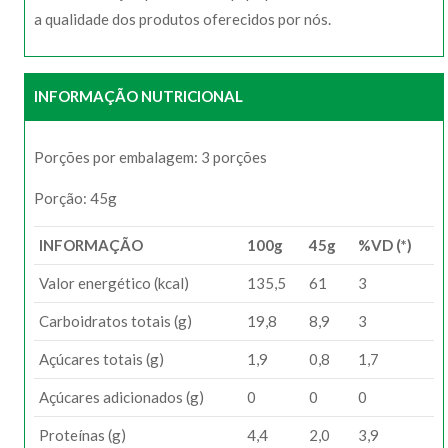
a qualidade dos produtos oferecidos por nós.
INFORMAÇÃO NUTRICIONAL
Porções por embalagem: 3 porções
Porção: 45g
INFORMAÇÃO
100g
45g
%VD (*)
Valor energético (kcal)
135,5
61
3
Carboidratos totais (g)
19,8
8,9
3
Açúcares totais (g)
1,9
0,8
1,7
Açúcares adicionados (g)
0
0
0
Proteínas (g)
4,4
2,0
3,9