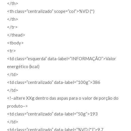
</th>
<th class=”centralizado” scope=”col”>%VD (*)
</th>
</tr>
</thead>
<tbody>
<tr>
<td class=”esquerda” data-label=”INFORMAÇÃO”>Valor
energético (kcal)
</td>
<td class=”centralizado” data-label=”100g”>386
</td>
<!–altere XXg dentro das aspas para o valor de porção do
produto–>
<td class=”centralizado” data-label=”50g”>193
</td>
<td class=”centralizado” data-label=”%VD (*)”>9,7