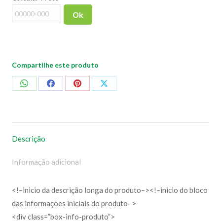
250g
Ok
quantidade
Compartilhe este produto
Compartilhar
Compartilhar
Compartilhar
Compartilhar
no
no
no
no
WhatsApp
Facebook
Pinterest
X
Descrição
Informação adicional
<!–inicio da descrição longa do produto–><!–inicio do bloco
das informações iniciais do produto–>
<div class=”box-info-produto”>