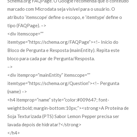
Schema.org FAQPage. O Google recomenda que o conteúdo
marcado com Microdata seja visível para o usuário. O
atributo ‘itemscope’ define o escopo, e ‘itemtype’ define o
tipo (FAQPage). –>
<div itemscope=””
itemtype=”https://schema.org/FAQPage”><!– Início do
Bloco de Pergunta e Resposta (mainEntity). Repita este
bloco para cada par de Pergunta/Resposta.
–>
<div itemprop=”mainEntity” itemscope=””
itemtype=”https://schema.org/Question”><!– Pergunta
(name) –>
<h4 itemprop=”name” style=”color:#009647; font-
weight:bold; margin-bottom:10px;”><strong>A Proteína de
Soja Texturizada (PTS) Sabor Lemon Pepper precisa ser
lavada depois de hidratar?</strong>
</h4>