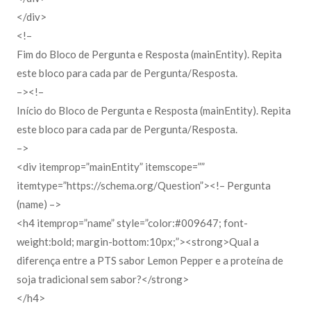
</div>
<!–
Fim do Bloco de Pergunta e Resposta (mainEntity). Repita
este bloco para cada par de Pergunta/Resposta.
–><!–
Início do Bloco de Pergunta e Resposta (mainEntity). Repita
este bloco para cada par de Pergunta/Resposta.
–>
<div itemprop=”mainEntity” itemscope=””
itemtype=”https://schema.org/Question”><!– Pergunta
(name) –>
<h4 itemprop=”name” style=”color:#009647; font-
weight:bold; margin-bottom:10px;”><strong>Qual a
diferença entre a PTS sabor Lemon Pepper e a proteína de
soja tradicional sem sabor?</strong>
</h4>