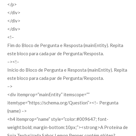
</p>
</div>
</div>
</div>
<!–
Fim do Bloco de Pergunta e Resposta (mainEntity). Repita
este bloco para cada par de Pergunta/Resposta.
–><!–
Início do Bloco de Pergunta e Resposta (mainEntity). Repita
este bloco para cada par de Pergunta/Resposta.
–>
<div itemprop=”mainEntity” itemscope=””
itemtype=”https://schema.org/Question”><!– Pergunta
(name) –>
<h4 itemprop=”name” style=”color:#009647; font-
weight:bold; margin-bottom:10px;”><strong>A Proteína de
Soja Texturizada Sabor Lemon Pepper contém glúten?