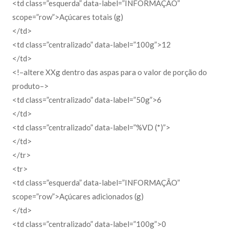
<td class=”esquerda” data-label=”INFORMAÇÃO”
scope=”row”>Açúcares totais (g)
</td>
<td class=”centralizado” data-label=”100g”>12
</td>
<!–altere XXg dentro das aspas para o valor de porção do
produto–>
<td class=”centralizado” data-label=”50g”>6
</td>
<td class=”centralizado” data-label=”%VD (*)”>
</td>
</tr>
<tr>
<td class=”esquerda” data-label=”INFORMAÇÃO”
scope=”row”>Açúcares adicionados (g)
</td>
<td class=”centralizado” data-label=”100g”>0