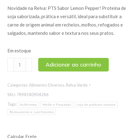
Novidade na Relva: PTS Sabor Lemon Pepper! Proteína de
soja saborizada, prática e versátil, ideal para substituir a
carne de origem animal em recheios, molhos, refogados e
salgados, mantendo sabor e textura nos seus pratos.
Em estoque
PTS
Adicionar ao carrinho
Sabor
Lemon
Categorias:
Alimentos Diversos
,
Relva Verde
Pepper
-
SKU:
7898180904286
Proteína
Tags:
Autônomos
Hotéis e Pousadas
Loja de produtos naturais
de
Restaurantes e Lanchonetes
Soja
Texturizada
Média
Calcular Frete