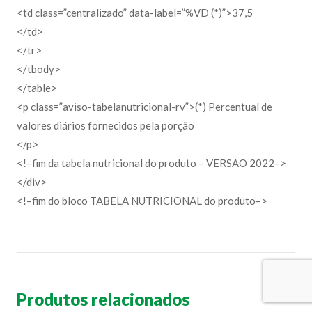
<td class=”centralizado” data-label=”%VD (*)”>37,5
</td>
</tr>
</tbody>
</table>
<p class=”aviso-tabelanutricional-rv”>(*) Percentual de
valores diários fornecidos pela porção
</p>
<!–fim da tabela nutricional do produto – VERSAO 2022–>
</div>
<!–fim do bloco TABELA NUTRICIONAL do produto–>
Produtos relacionados