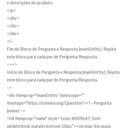
e descrições do produto.
</p>
</div>
</div>
</div>
<!–
Fim do Bloco de Pergunta e Resposta (mainEntity). Repita
este bloco para cada par de Pergunta/Resposta.
–><!–
Início do Bloco de Pergunta e Resposta (mainEntity). Repita
este bloco para cada par de Pergunta/Resposta.
–>
<div itemprop=”mainEntity” itemscope=””
itemtype=”https://schema.org/Question”><!– Pergunta
(name) –>
<h4 itemprop=”name” style=”color:#009647; font-
weight:bold; margin-bottom:10px;”><strong>Em quais