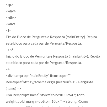
</p>
</div>
</div>
</div>
<!–
Fim do Bloco de Pergunta e Resposta (mainEntity). Repita
este bloco para cada par de Pergunta/Resposta.
–><!–
Início do Bloco de Pergunta e Resposta (mainEntity). Repita
este bloco para cada par de Pergunta/Resposta.
–>
<div itemprop=”mainEntity” itemscope=””
itemtype=”https://schema.org/Question”><!– Pergunta
(name) –>
<h4 itemprop=”name” style=”color:#009647; font-
weight:bold; margin-bottom:10px;”><strong>Como