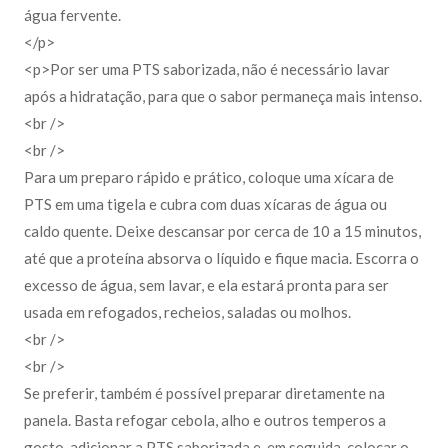
água fervente.
</p>
<p>Por ser uma PTS saborizada, não é necessário lavar
após a hidratação, para que o sabor permaneça mais intenso.
<br />
<br />
Para um preparo rápido e prático, coloque uma xícara de
PTS em uma tigela e cubra com duas xícaras de água ou
caldo quente. Deixe descansar por cerca de 10 a 15 minutos,
até que a proteína absorva o líquido e fique macia. Escorra o
excesso de água, sem lavar, e ela estará pronta para ser
usada em refogados, recheios, saladas ou molhos.
<br />
<br />
Se preferir, também é possível preparar diretamente na
panela. Basta refogar cebola, alho e outros temperos a
gosto, adicionar a PTS saborizada e, em seguida, colocar o