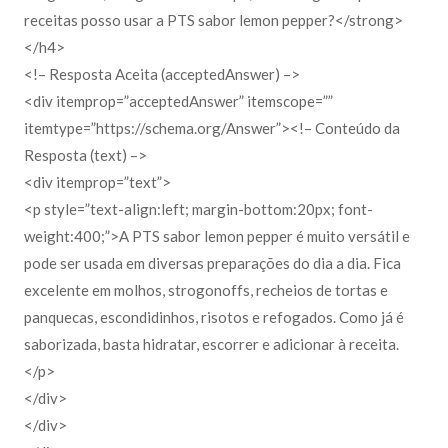
receitas posso usar a PTS sabor lemon pepper?</strong>
</h4>
<!– Resposta Aceita (acceptedAnswer) –>
<div itemprop=”acceptedAnswer” itemscope=””
itemtype=”https://schema.org/Answer”><!– Conteúdo da
Resposta (text) –>
<div itemprop=”text”>
<p style=”text-align:left; margin-bottom:20px; font-
weight:400;”>A PTS sabor lemon pepper é muito versátil e
pode ser usada em diversas preparações do dia a dia. Fica
excelente em molhos, strogonoffs, recheios de tortas e
panquecas, escondidinhos, risotos e refogados. Como já é
saborizada, basta hidratar, escorrer e adicionar à receita.
</p>
</div>
</div>