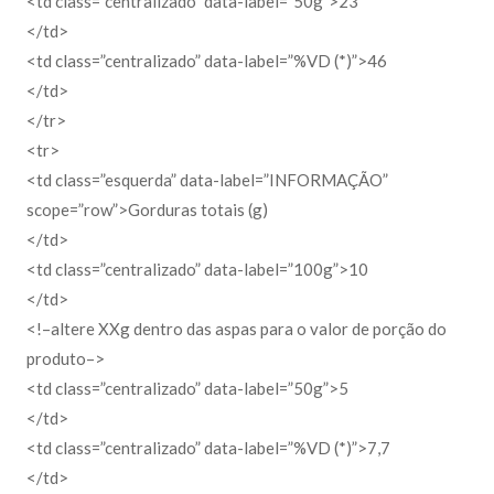
<td class=”centralizado” data-label=”50g”>23
</td>
<td class=”centralizado” data-label=”%VD (*)”>46
</td>
</tr>
<tr>
<td class=”esquerda” data-label=”INFORMAÇÃO”
scope=”row”>Gorduras totais (g)
</td>
<td class=”centralizado” data-label=”100g”>10
</td>
<!–altere XXg dentro das aspas para o valor de porção do
produto–>
<td class=”centralizado” data-label=”50g”>5
</td>
<td class=”centralizado” data-label=”%VD (*)”>7,7
</td>