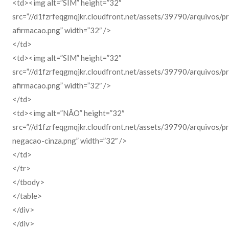
<td><img alt=”SIM” height=”32″
src=”//d1fzrfeqgmqjkr.cloudfront.net/assets/39790/arquivos/p
afirmacao.png” width=”32″ />
</td>
<td><img alt=”SIM” height=”32″
src=”//d1fzrfeqgmqjkr.cloudfront.net/assets/39790/arquivos/p
afirmacao.png” width=”32″ />
</td>
<td><img alt=”NÃO” height=”32″
src=”//d1fzrfeqgmqjkr.cloudfront.net/assets/39790/arquivos/p
negacao-cinza.png” width=”32″ />
</td>
</tr>
</tbody>
</table>
</div>
</div>