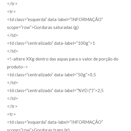
</tr>
<tr>
<td class=”esquerda” data-label=”INFORMAÇÃO”
scope=”row”>Gorduras saturadas (g)
</td>
<td class=”centralizado” data-label=”100g”>1
</td>
<!–altere XXg dentro das aspas para o valor de porção do
produto–>
<td class=”centralizado” data-label=”50g”>0,5
</td>
<td class=”centralizado” data-label=”%VD (*)”>2,5
</td>
</tr>
<tr>
<td class=”esquerda” data-label=”INFORMAÇÃO”
scope=”row”>Gorduras trans (g)