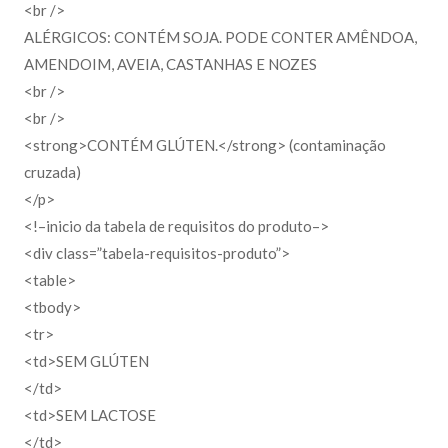
<br />
ALÉRGICOS: CONTÉM SOJA. PODE CONTER AMÊNDOA,
AMENDOIM, AVEIA, CASTANHAS E NOZES
<br />
<br />
<strong>CONTÉM GLÚTEN.</strong> (contaminação
cruzada)
</p>
<!–inicio da tabela de requisitos do produto–>
<div class=”tabela-requisitos-produto”>
<table>
<tbody>
<tr>
<td>SEM GLÚTEN
</td>
<td>SEM LACTOSE
</td>