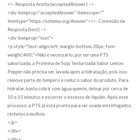
<!– Resposta Aceita (acceptedAnswer) –>
<div itemprop=”acceptedAnswer” itemscope=””
itemtype=”https://schema.org/Answer”><!– Conteúdo da
Resposta (text) –>
<div itemprop=”text”>
<p style=”text-align:left; margin-bottom:20px; font-
weight:400;”>Não é necessário, por ser uma PTS
saborizada, a Proteína de Soja Texturizada Sabor Lemon
Pepper não precisa ser lavada após a hidratação, pois isso
remove parte do tempero e reduz o sabor do produto. Para
hidratar, basta cobrir com água quente, deixar por cerca de
10 a 15 minutos e escorrer o excesso de líquido. Após esse
processo, a PTS já está pronta para ser usada em refogados,
recheios e molhos.
</p>
</div>
</div>