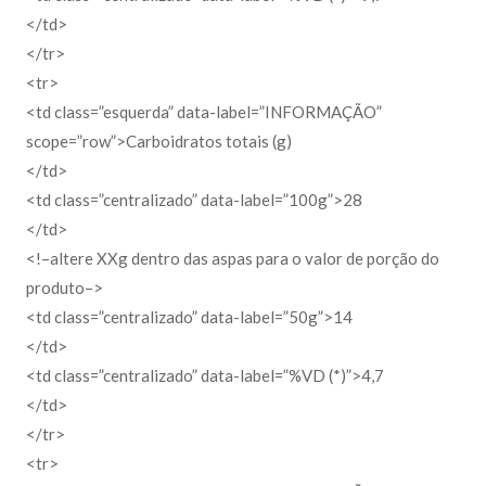
</td>
</tr>
<tr>
<td class=”esquerda” data-label=”INFORMAÇÃO”
scope=”row”>Carboidratos totais (g)
</td>
<td class=”centralizado” data-label=”100g”>28
</td>
<!–altere XXg dentro das aspas para o valor de porção do
produto–>
<td class=”centralizado” data-label=”50g”>14
</td>
<td class=”centralizado” data-label=”%VD (*)”>4,7
</td>
</tr>
<tr>