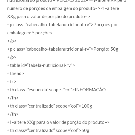
número de porções da embalgem do produto–><!–altere
XXg para o valor de porção do produto–>
<p class=”cabecalho-tabelanutricional-rv”>Porções por
embalagem: 5 porções
</p>
<p class=”cabecalho-tabelanutricional-rv”>Porção: 50g
</p>
<table id=”tabela-nutricional-rv”>
<thead>
<tr>
<th class=”esquerda” scope=”col”>INFORMAÇÃO
</th>
<th class=”centralizado” scope=”col”>100g
</th>
<!–altere XXg para o valor de porção do produto–>
<th class=”centralizado” scope=”col”>50g