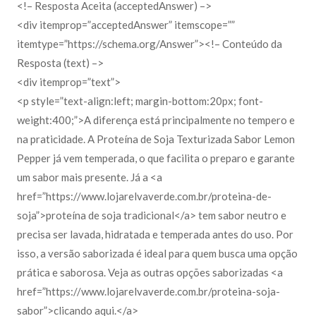
<!– Resposta Aceita (acceptedAnswer) –>
<div itemprop=”acceptedAnswer” itemscope=””
itemtype=”https://schema.org/Answer”><!– Conteúdo da
Resposta (text) –>
<div itemprop=”text”>
<p style=”text-align:left; margin-bottom:20px; font-
weight:400;”>A diferença está principalmente no tempero e
na praticidade. A Proteína de Soja Texturizada Sabor Lemon
Pepper já vem temperada, o que facilita o preparo e garante
um sabor mais presente. Já a <a
href=”https://www.lojarelvaverde.com.br/proteina-de-
soja”>proteína de soja tradicional</a> tem sabor neutro e
precisa ser lavada, hidratada e temperada antes do uso. Por
isso, a versão saborizada é ideal para quem busca uma opção
prática e saborosa. Veja as outras opções saborizadas <a
href=”https://www.lojarelvaverde.com.br/proteina-soja-
sabor”>clicando aqui.</a>