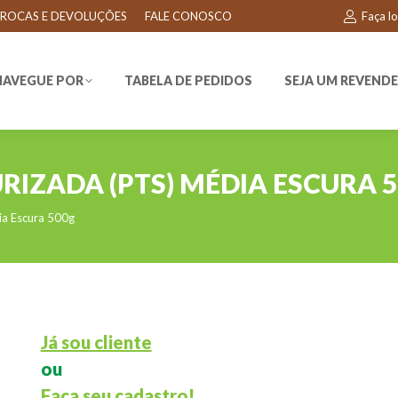
ROCAS E DEVOLUÇÕES
FALE CONOSCO
Faça l
EGUE POR
TABELA DE PEDIDOS
SEJA UM REVENDEDO
NAVEGUE POR
TABELA DE PEDIDOS
SEJA UM REVEND
RIZADA (PTS) MÉDIA ESCURA 
ia Escura 500g
Já sou cliente
ou
Faça seu cadastro!