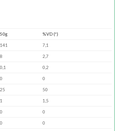
50g
%VD (*)
141
7,1
8
2,7
0,1
0,2
0
0
25
50
1
1,5
0
0
0
0