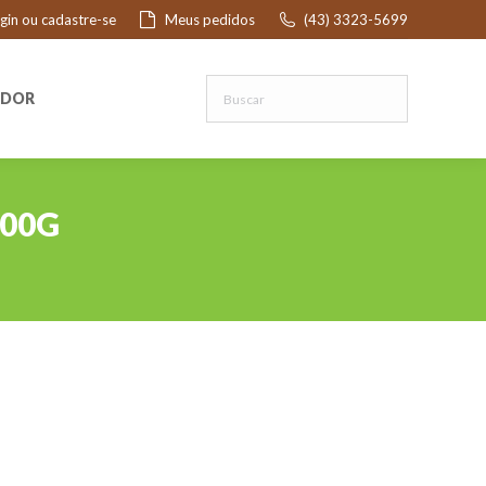
ogin ou cadastre-se
Meus pedidos
(43) 3323-5699
R
EDOR
500G