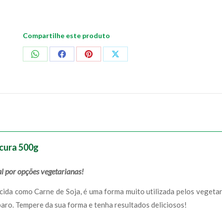
Compartilhe este produto
Compartilhar
Compartilhar
Compartilhar
Compartilhar
no
no
no
no
WhatsApp
Facebook
Pinterest
X
scura 500g
l por opções vegetarianas!
ida como Carne de Soja, é uma forma muito utilizada pelos vegetar
paro. Tempere da sua forma e tenha resultados deliciosos!