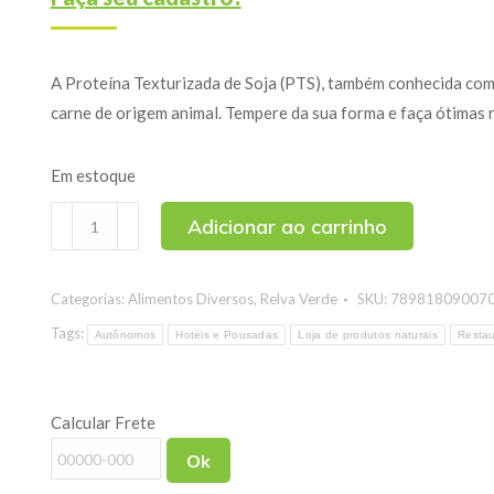
A Proteína Texturizada de Soja (PTS), também conhecida como
carne de origem animal. Tempere da sua forma e faça ótimas r
Em estoque
Proteína
Adicionar ao carrinho
de
Soja
Categorias:
Alimentos Diversos
,
Relva Verde
SKU:
78981809007
Texturizada
(PTS)
Tags:
Autônomos
Hotéis e Pousadas
Loja de produtos naturais
Restau
Média
Escura
Calcular Frete
500g
quantidade
Ok