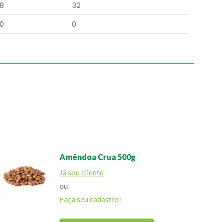
8
32
0
0
Amêndoa Crua 500g
Já sou cliente
ou
Faça seu cadastro!