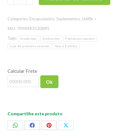
de
Cromo
Categorias:
Encapsulados
,
Suplementos
,
Unilife
Unilife
60
SKU:
7898483530885
cápsulas
Tags:
Academias
Autônomos
Farmácias naturais
quantidade
Loja de produtos naturais
Spa e Estética
Calcular Frete
Ok
Compartilhe este produto
Compartilhar
Compartilhar
Compartilhar
Compartilhar
no
no
no
no