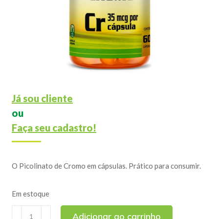
Já sou cliente
ou
Faça seu cadastro!
O Picolinato de Cromo em cápsulas. Prático para consumir.
Em estoque
Picolinato
Adicionar ao carrinho