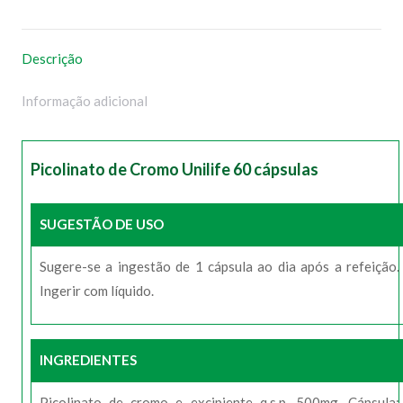
WhatsApp
Facebook
Pinterest
X
Descrição
Informação adicional
Picolinato de Cromo Unilife 60 cápsulas
SUGESTÃO DE USO
Sugere-se a ingestão de 1 cápsula ao dia após a refeição.
Ingerir com líquido.
INGREDIENTES
Picolinato de cromo e excipiente q.s.p. 500mg. Cápsula: