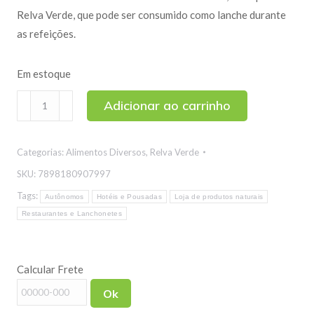
Relva Verde, que pode ser consumido como lanche durante
as refeições.
Em estoque
Palito
Adicionar ao carrinho
de
Tomate
Categorias:
Alimentos Diversos
,
Relva Verde
Seco
100g
SKU:
7898180907997
quantidade
Tags:
Autônomos
Hotéis e Pousadas
Loja de produtos naturais
Restaurantes e Lanchonetes
Calcular Frete
Ok