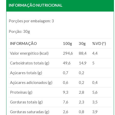
INFORMAÇÃO NUTRICIONAL
Porções por embalagem: 3
Porção: 30g
INFORMAÇÃO
100g
30g
%VD (*)
Valor energético (kcal)
294,6
88,4
4,4
Carboidratos totais (g)
49,6
14,9
5
Açúcares totais (g)
0,7
0,2
Açúcares adicionados (g)
0,6
0,2
0,4
Proteínas (g)
9,3
2,8
5,6
Gorduras totais (g)
7,6
2,3
3,5
Gorduras saturadas (g)
2,6
0,8
3,9