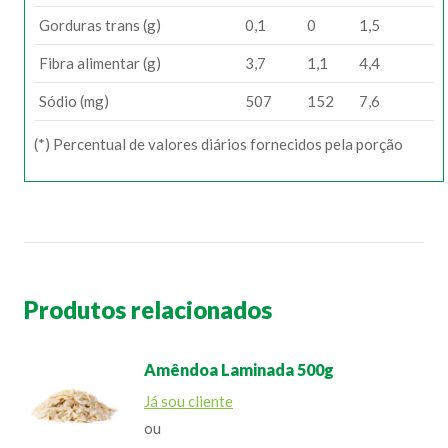
Gorduras trans (g)
0,1
0
1,5
Fibra alimentar (g)
3,7
1,1
4,4
Sódio (mg)
507
152
7,6
(*) Percentual de valores diários fornecidos pela porção
Produtos relacionados
Amêndoa Laminada 500g
Já sou cliente
ou