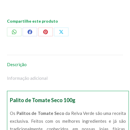
Compartilhe este produto
Compartilhar
Compartilhar
Compartilhar
Compartilhar
no
no
no
no
WhatsApp
Facebook
Pinterest
X
Descrição
Informação adicional
Palito de Tomate Seco 100g
Os
Palitos de Tomate Seco
da Relva Verde são uma receita
exclusiva. Feitos com os melhores ingredientes e já são
tradicionalmente conhecidos em nossas lojas físicas.