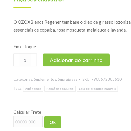
O OZOXBlends Regener tem base o óleo de girassol ozoniza
essenciais de copaíba, rosa mosqueta, melaleuca e lavanda.
Em estoque
OZOXBlends
Adicionar ao carrinho
Regener
Ozonizado
Categorias:
Suplementos
,
SupraErvas
SKU:
7908672305610
SupraErvas
30ml
Tags:
Autônomos
Farmácias naturais
Loja de produtos naturais
quantidade
Calcular Frete
Ok