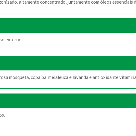
nizado, altamente concentrado, juntamente com óleos essenciais de
Uso externo.
rosa mosqueta, copaíba, melaleuca e lavanda e antioxidante vitamina
os.