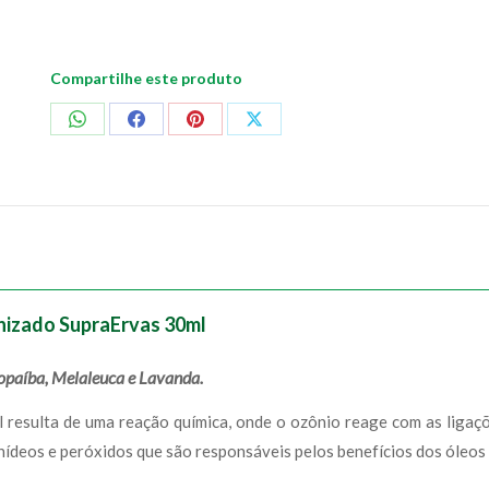
Compartilhe este produto
Compartilhar
Compartilhar
Compartilhar
Compartilhar
no
no
no
no
WhatsApp
Facebook
Pinterest
X
izado SupraErvas 30ml
Copaíba, Melaleuca e Lavanda.
 resulta de uma reação química, onde o ozônio reage com as ligaçõe
ídeos e peróxidos que são responsáveis pelos benefícios dos óleos