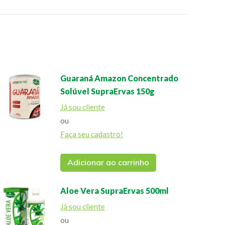
Guaraná Amazon Concentrado
Solúvel SupraErvas 150g
Já sou cliente
ou
Faça seu cadastro!
Adicionar ao carrinho
Aloe Vera SupraErvas 500ml
Já sou cliente
ou