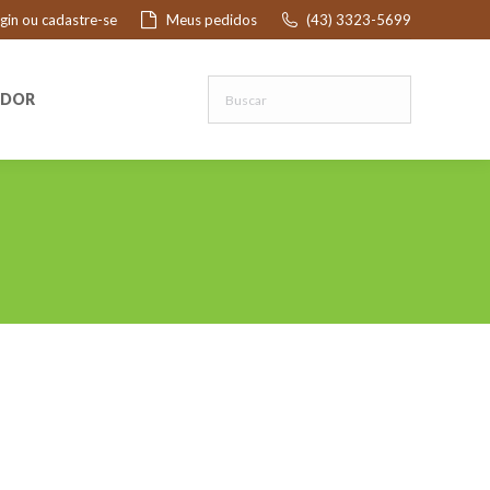
ogin ou cadastre-se
Meus pedidos
(43) 3323-5699
R
EDOR