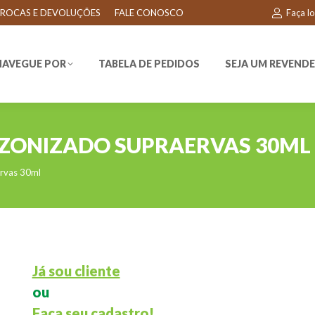
ROCAS E DEVOLUÇÕES
FALE CONOSCO
Faça l
EGUE POR
TABELA DE PEDIDOS
SEJA UM REVENDEDO
NAVEGUE POR
TABELA DE PEDIDOS
SEJA UM REVEND
ZONIZADO SUPRAERVAS 30ML
rvas 30ml
Já sou cliente
ou
Faça seu cadastro!