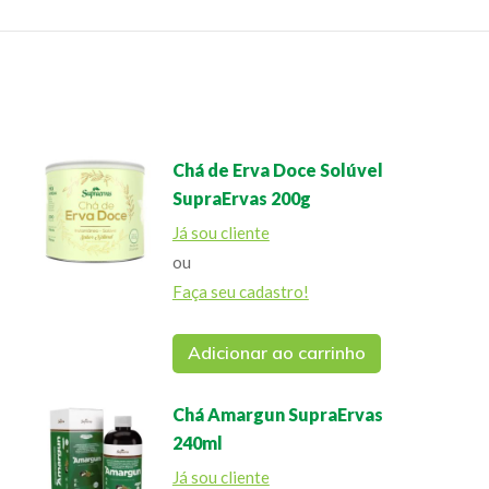
Chá de Erva Doce Solúvel
SupraErvas 200g
Já sou cliente
ou
Faça seu cadastro!
Adicionar ao carrinho
Chá Amargun SupraErvas
240ml
Já sou cliente