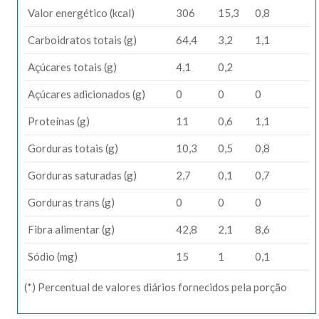
Valor energético (kcal)
306
15,3
0,8
Carboidratos totais (g)
64,4
3,2
1,1
Açúcares totais (g)
4,1
0,2
Açúcares adicionados (g)
0
0
0
Proteínas (g)
11
0,6
1,1
Gorduras totais (g)
10,3
0,5
0,8
Gorduras saturadas (g)
2,7
0,1
0,7
Gorduras trans (g)
0
0
0
Fibra alimentar (g)
42,8
2,1
8,6
Sódio (mg)
15
1
0,1
(*) Percentual de valores diários fornecidos pela porção