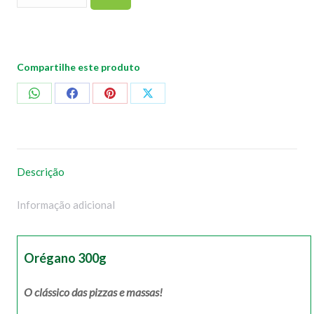
Compartilhe este produto
Compartilhar
Compartilhar
Compartilhar
Compartilhar
no
no
no
no
WhatsApp
Facebook
Pinterest
X
Descrição
Informação adicional
Orégano 300g
O clássico das pizzas e massas!