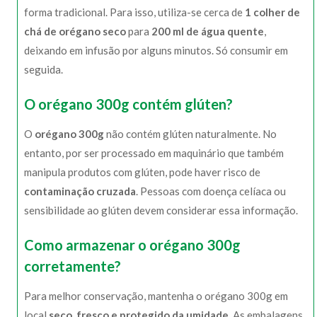
forma tradicional. Para isso, utiliza-se cerca de
1 colher de
chá de orégano seco
para
200 ml de água quente
,
deixando em infusão por alguns minutos. Só consumir em
seguida.
O orégano 300g contém glúten?
O
orégano 300g
não contém glúten naturalmente. No
entanto, por ser processado em maquinário que também
manipula produtos com glúten, pode haver risco de
contaminação cruzada
. Pessoas com doença celíaca ou
sensibilidade ao glúten devem considerar essa informação.
Como armazenar o orégano 300g
corretamente?
Para melhor conservação, mantenha o orégano 300g em
local
seco, fresco e protegido da umidade
. As embalagens