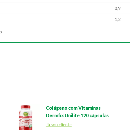
0,9
1,2
ão
Colágeno com Vitaminas
Dermfix Unilife 120 cápsulas
Já sou cliente