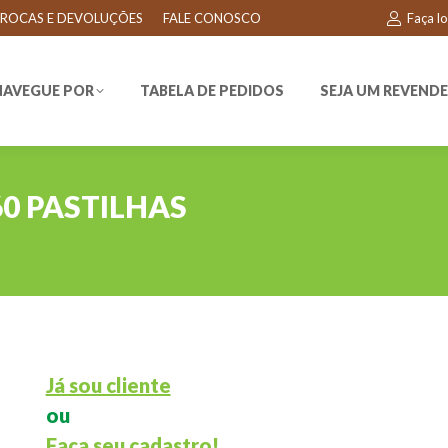
ROCAS E DEVOLUÇÕES
FALE CONOSCO
Faça l
EGUE POR
TABELA DE PEDIDOS
SEJA UM REVENDEDO
NAVEGUE POR
TABELA DE PEDIDOS
SEJA UM REVEND
60 PASTILHAS
Já sou cliente
ou
Faça seu cadastro!