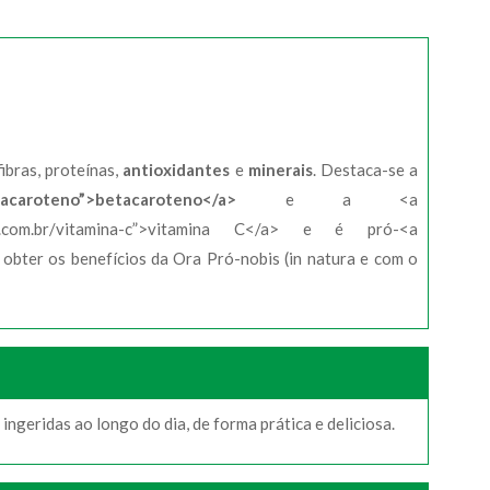
ibras, proteínas,
antioxidantes
e
minerais
. Destaca-se a
betacaroteno”>betacaroteno</a>
e a <a
.com.br/vitamina-c”>vitamina C</a> e é pró-<a
obter os benefícios da Ora Pró-nobis (in natura e com o
ingeridas ao longo do dia, de forma prática e deliciosa.