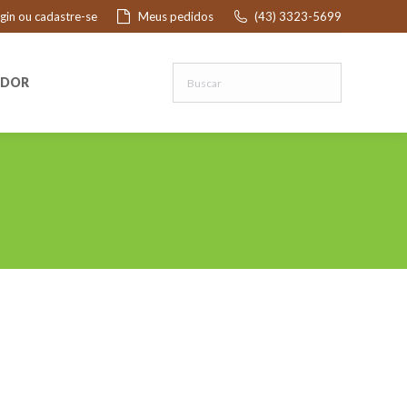
ogin ou cadastre-se
Meus pedidos
(43) 3323-5699
R
EDOR