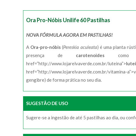
Ora Pro-Nóbis Unilife 60 Pastilhas
NOVA FÓRMULA AGORA EM PASTILHAS!
A
Ora-pro-nóbis
(
Pereskia aculeata
) é uma planta rúst
presença de
carotenoides
co
href=”http://www.lojarelvaverde.com.br/luteina”>
lute
href=”http://www.lojarelvaverde.com.br/vitamina-a”>
gengibre) de forma prática no seu dia.
SUGESTÃO DE USO
Sugere-se a ingestão de até 5 pastilhas ao dia, ou conf