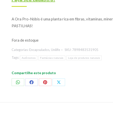
A Ora Pro-Nóbis é uma planta rica em fibras, vitaminas, 
PASTILHAS!
Fora de estoque
Categorias:
Encapsulados
,
Unilife
SKU:
7898483531905
Tags:
Autônomos
Farmácias naturais
Loja de produtos naturais
Compartilhe este produto
Compartilhar
Compartilhar
Compartilhar
Compartilhar
no
no
no
no
WhatsApp
Facebook
Pinterest
X