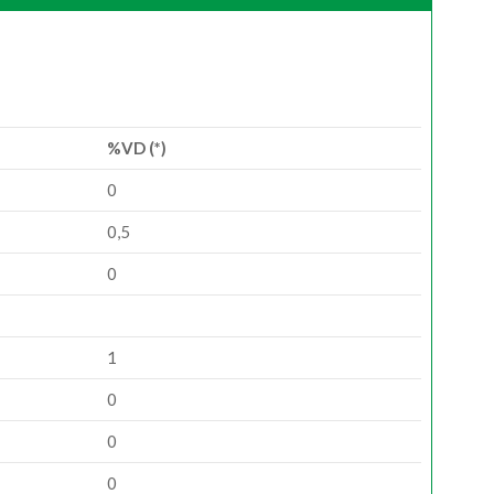
%VD (*)
0
0,5
0
1
0
0
0