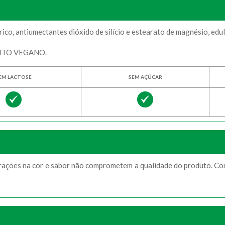
trico, antiumectantes dióxido de silício e estearato de magnésio, ed
UTO VEGANO.
EM LACTOSE
SEM AÇÚCAR
rações na cor e sabor não comprometem a qualidade do produto. Cons