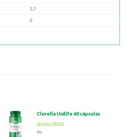
3,7
0
Clorella Unilife 60 cápsulas
Já sou cliente
ou