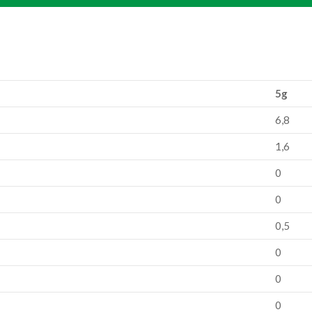
5g
6,8
1,6
0
0
0,5
0
0
0