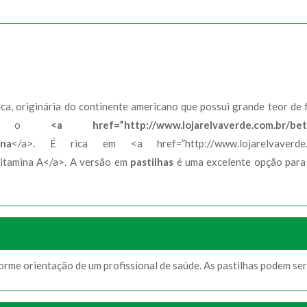
ica, originária do continente americano que possui grande teor de f
mo o
<a href=”http://www.lojarelvaverde.com.br/
ína
</a>. É rica em <a href=”http://www.lojarelvaverde
vitamina A</a>. A versão em
pastilhas
é uma excelente opção para 
orme orientação de um profissional de saúde. As pastilhas podem ser 