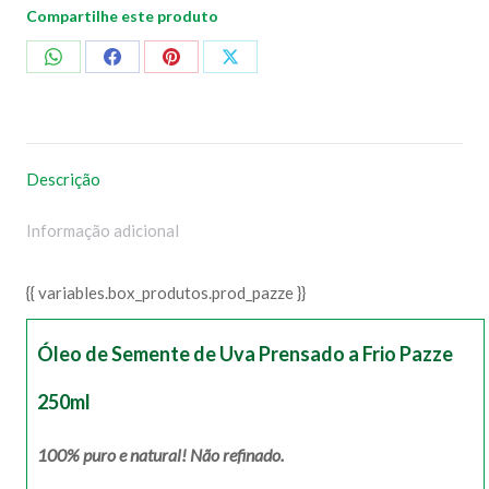
Compartilhe este produto
Compartilhar
Compartilhar
Compartilhar
Compartilhar
no
no
no
no
WhatsApp
Facebook
Pinterest
X
Descrição
Informação adicional
{{ variables.box_produtos.prod_pazze }}
Óleo de Semente de Uva Prensado a Frio Pazze
250ml
100% puro e natural! Não refinado.