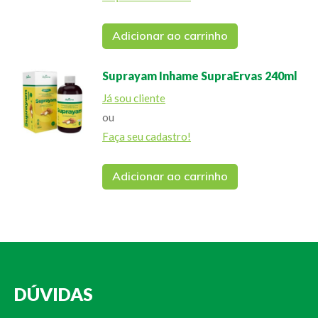
Adicionar ao carrinho
Suprayam Inhame SupraErvas 240ml
Já sou cliente
ou
Faça seu cadastro!
Adicionar ao carrinho
DÚVIDAS