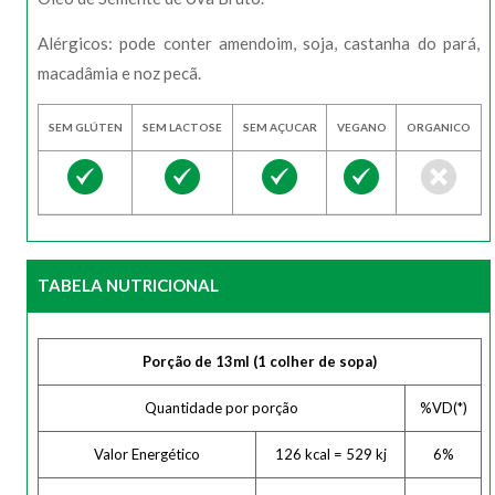
Alérgicos: pode conter amendoim, soja, castanha do pará,
macadâmia e noz pecã.
SEM GLÚTEN
SEM LACTOSE
SEM AÇUCAR
VEGANO
ORGANICO
TABELA NUTRICIONAL
Porção de 13ml (1 colher de sopa)
Quantidade por porção
%VD(*)
Valor Energético
126 kcal = 529 kj
6%