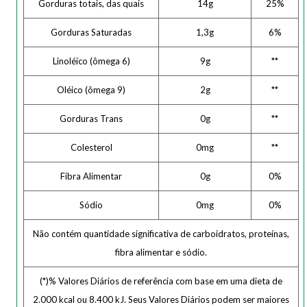
Gorduras totais, das quais
14g
25%
Gorduras Saturadas
1,3g
6%
Linoléico (ômega 6)
9g
**
Oléico (ômega 9)
2g
**
Gorduras Trans
0g
**
Colesterol
0mg
**
Fibra Alimentar
0g
0%
Sódio
0mg
0%
Não contém quantidade significativa de carboidratos, proteínas,
fibra alimentar e sódio.
(*)% Valores Diários de referência com base em uma dieta de
2.000 kcal ou 8.400 kJ. Seus Valores Diários podem ser maiores