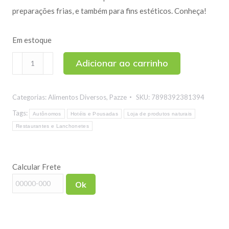
preparações frias, e também para fins estéticos. Conheça!
Em estoque
Óleo
Adicionar ao carrinho
de
Semente
Categorias:
Alimentos Diversos
,
Pazze
SKU:
7898392381394
de
Uva
Tags:
Autônomos
Hotéis e Pousadas
Loja de produtos naturais
Prensado
Restaurantes e Lanchonetes
a
Frio
Calcular Frete
Pazze
250ml
Ok
quantidade