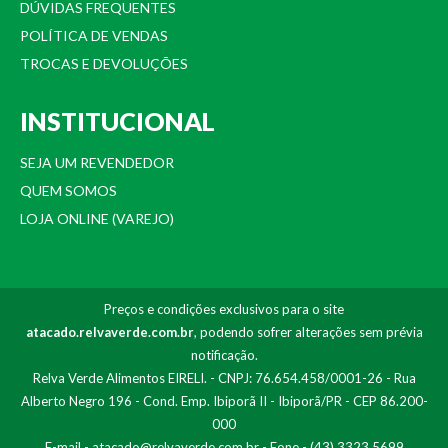
DÚVIDAS FREQUENTES
POLÍTICA DE VENDAS
TROCAS E DEVOLUÇÕES
INSTITUCIONAL
SEJA UM REVENDEDOR
QUEM SOMOS
LOJA ONLINE (VAREJO)
Preços e condições exclusivos para o site
atacado.relvaverde.com.br
, podendo sofrer alterações sem prévia
notificação.
Relva Verde Alimentos EIRELI. - CNPJ: 76.654.458/0001-26 - Rua
Alberto Negro 196 - Cond. Emp. Ibiporã II - Ibiporã/PR - CEP 86.200-
000
E-mail -
atacado@relvaverde.com.br
- Fone - (43) 3323.5699