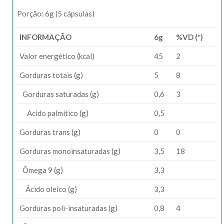
Porção: 6g (5 cápsulas)
INFORMAÇÃO
6g
%VD (*)
Valor energético (kcal)
45
2
Gorduras totais (g)
5
8
Gorduras saturadas (g)
0,6
3
Acido palmítico (g)
0,5
Gorduras trans (g)
0
0
Gorduras monoinsaturadas (g)
3,5
18
Ômega 9 (g)
3,3
Ácido oleico (g)
3,3
Gorduras poli-insaturadas (g)
0,8
4