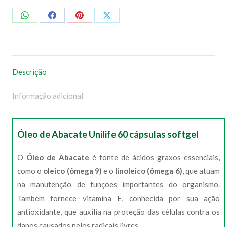
Compartilhar
Compartilhar
Compartilhar
Compartilhar
no
no
no
no
WhatsApp
Facebook
Pinterest
X
Descrição
Informação adicional
Óleo de Abacate Unilife 60 cápsulas softgel
O
Óleo de Abacate
é fonte de ácidos graxos essenciais,
como o
oleico (ômega 9)
e o
linoleico (ômega 6)
, que atuam
na manutenção de funções importantes do organismo.
Também fornece vitamina E, conhecida por sua ação
antioxidante, que auxilia na proteção das células contra os
danos causados pelos radicais livres.