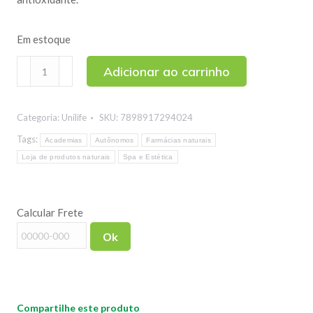
Em estoque
Óleo
Adicionar ao carrinho
de
Abacate
Categoria:
Unilife
SKU:
7898917294024
Unilife
60
Tags:
Academias
Autônomos
Farmácias naturais
cápsulas
Loja de produtos naturais
Spa e Estética
quantidade
Calcular Frete
Ok
Compartilhe este produto