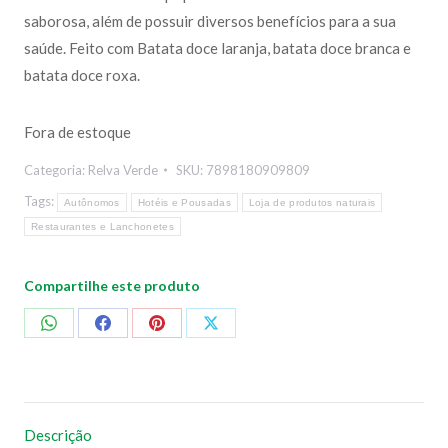
saborosa, além de possuir diversos benefícios para a sua
saúde. Feito com Batata doce laranja, batata doce branca e
batata doce roxa.
Fora de estoque
Categoria:
Relva Verde
SKU:
7898180909809
Tags:
Autônomos
Hotéis e Pousadas
Loja de produtos naturais
Restaurantes e Lanchonetes
Compartilhe este produto
Compartilhar
Compartilhar
Compartilhar
Compartilhar
no
no
no
no
WhatsApp
Facebook
Pinterest
X
Descrição