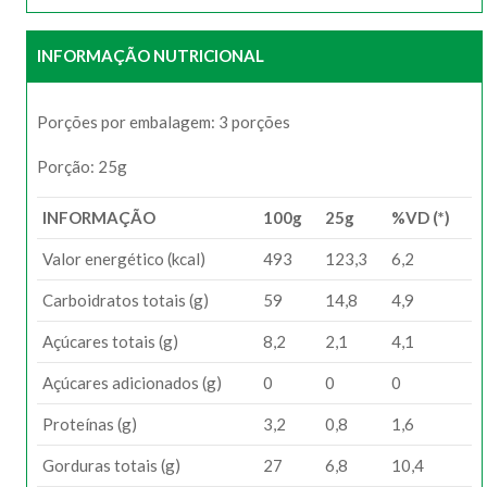
INFORMAÇÃO NUTRICIONAL
Porções por embalagem: 3 porções
Porção: 25g
INFORMAÇÃO
100g
25g
%VD (*)
Valor energético (kcal)
493
123,3
6,2
Carboidratos totais (g)
59
14,8
4,9
Açúcares totais (g)
8,2
2,1
4,1
Açúcares adicionados (g)
0
0
0
Proteínas (g)
3,2
0,8
1,6
Gorduras totais (g)
27
6,8
10,4