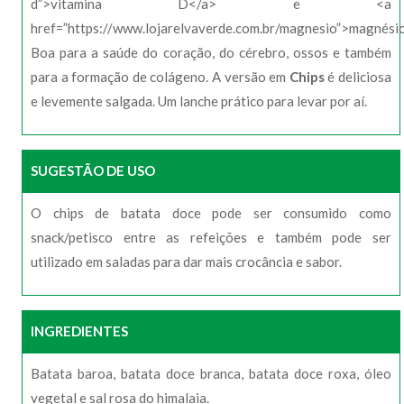
d”>vitamina D</a> e <a
href=”https://www.lojarelvaverde.com.br/magnesio”>magnési
Boa para a saúde do coração, do cérebro, ossos e também
para a formação de colágeno. A versão em
Chips
é deliciosa
e levemente salgada. Um lanche prático para levar por aí.
SUGESTÃO DE USO
O chips de batata doce pode ser consumido como
snack/petisco entre as refeições e também pode ser
utilizado em saladas para dar mais crocância e sabor.
INGREDIENTES
Batata baroa, batata doce branca, batata doce roxa, óleo
vegetal e sal rosa do himalaia.