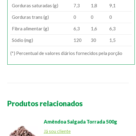
Gorduras saturadas (g)
7,3
1,8
9,1
Gorduras trans (g)
0
0
0
Fibra alimentar (g)
6,3
1,6
6,3
Sódio (mg)
120
30
1,5
(*) Percentual de valores diários fornecidos pela porção
Produtos relacionados
Amêndoa Salgada Torrada 500g
Já sou cliente