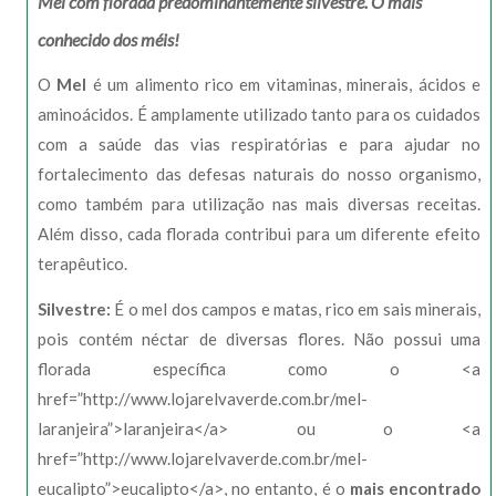
Mel com florada predominantemente silvestre. O mais
conhecido dos méis!
O
Mel
é um alimento rico em vitaminas, minerais, ácidos e
aminoácidos. É amplamente utilizado tanto para os cuidados
com a saúde das vias respiratórias e para ajudar no
fortalecimento das defesas naturais do nosso organismo,
como também para utilização nas mais diversas receitas.
Além disso, cada florada contribui para um diferente efeito
terapêutico.
Silvestre:
É o mel dos campos e matas, rico em sais minerais,
pois contém néctar de diversas flores. Não possui uma
florada específica como o <a
href=”http://www.lojarelvaverde.com.br/mel-
laranjeira”>laranjeira</a> ou o <a
href=”http://www.lojarelvaverde.com.br/mel-
eucalipto”>eucalipto</a>, no entanto, é o
mais encontrado