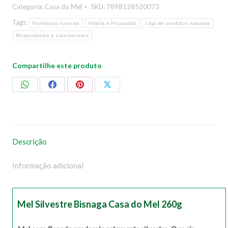
Categoria:
Casa do Mel
SKU:
7898128520073
Tags:
Farmácias naturais
Hotéis e Pousadas
Loja de produtos naturais
Restaurantes e Lanchonetes
Compartilhe este produto
Compartilhar
Compartilhar
Compartilhar
Compartilhar
no
no
no
no
WhatsApp
Facebook
Pinterest
X
Descrição
Informação adicional
Mel Silvestre Bisnaga Casa do Mel 260g