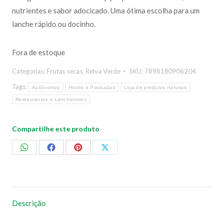
nutrientes e sabor adocicado. Uma ótima escolha para um
lanche rápido ou docinho.
Fora de estoque
Categorias:
Frutas secas
,
Relva Verde
SKU:
7898180906204
Tags:
Autônomos
Hotéis e Pousadas
Loja de produtos naturais
Restaurantes e Lanchonetes
Compartilhe este produto
Compartilhar
Compartilhar
Compartilhar
Compartilhar
no
no
no
no
WhatsApp
Facebook
Pinterest
X
Descrição