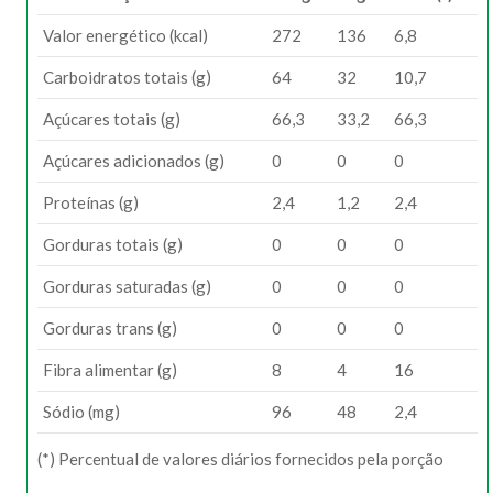
Valor energético (kcal)
272
136
6,8
Carboidratos totais (g)
64
32
10,7
Açúcares totais (g)
66,3
33,2
66,3
Açúcares adicionados (g)
0
0
0
Proteínas (g)
2,4
1,2
2,4
Gorduras totais (g)
0
0
0
Gorduras saturadas (g)
0
0
0
Gorduras trans (g)
0
0
0
Fibra alimentar (g)
8
4
16
Sódio (mg)
96
48
2,4
(*) Percentual de valores diários fornecidos pela porção