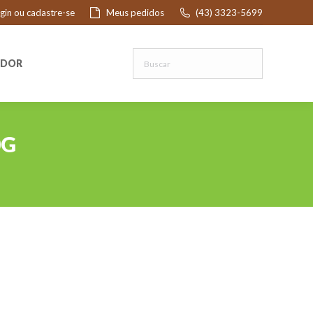
ogin ou cadastre-se
Meus pedidos
(43) 3323-5699
R
EDOR
0G