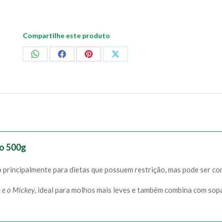
Compartilhe este produto
Compartilhar
Compartilhar
Compartilhar
Compartilhar
no
no
no
no
WhatsApp
Facebook
Pinterest
X
o 500g
o principalmente para dietas que possuem restrição, mas pode ser co
 e o Mickey
, ideal para molhos mais leves e também combina com sopa