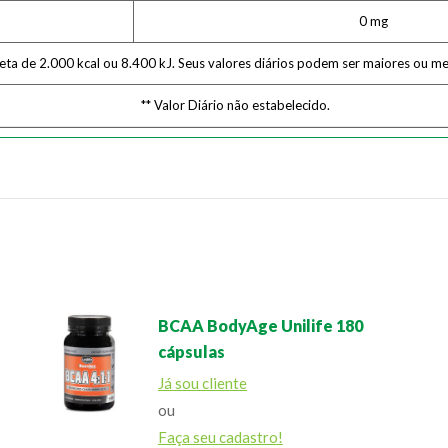
0 mg
ieta de 2.000 kcal ou 8.400 kJ. Seus valores diários podem ser maiores ou 
** Valor Diário não estabelecido.
BCAA BodyAge Unilife 180
cápsulas
Já sou cliente
ou
Faça seu cadastro!