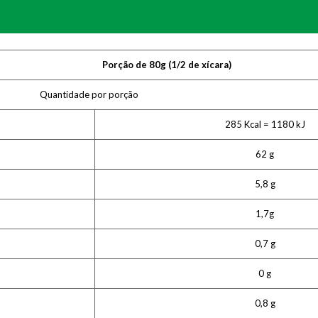
Porção de 80g (1/2 de xícara)
Quantidade por porção
285 Kcal = 1180 kJ
62 g
5,8 g
1,7g
0,7 g
0 g
0,8 g