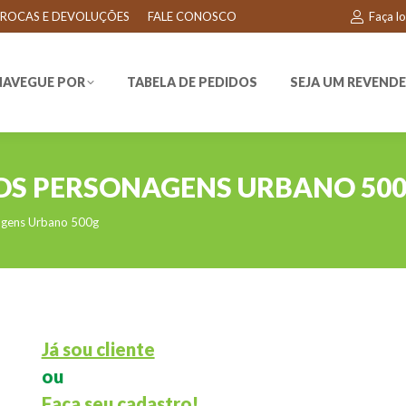
ROCAS E DEVOLUÇÕES
FALE CONOSCO
Faça l
EGUE POR
TABELA DE PEDIDOS
SEJA UM REVENDEDO
NAVEGUE POR
TABELA DE PEDIDOS
SEJA UM REVEND
DS PERSONAGENS URBANO 50
agens Urbano 500g
Já sou cliente
ou
Faça seu cadastro!