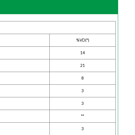
%VD(*)
14
21
8
3
3
**
3