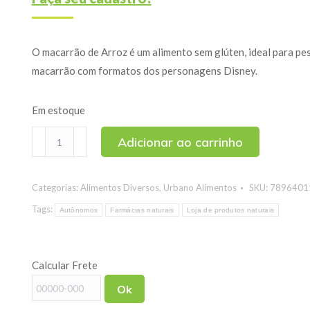
O macarrão de Arroz é um alimento sem glúten, ideal para pes
macarrão com formatos dos personagens Disney.
Em estoque
Macarrão
Adicionar ao carrinho
De
Arroz
Categorias:
Alimentos Diversos
,
Urbano Alimentos
SKU:
7896401
Kids
Personagens
Tags:
Autônomos
Farmácias naturais
Loja de produtos naturais
Urbano
500g
Calcular Frete
quantidade
Ok