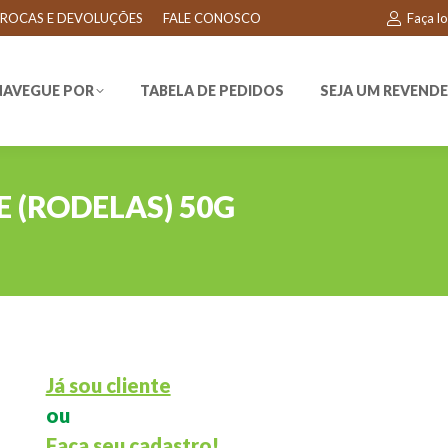
ROCAS E DEVOLUÇÕES
FALE CONOSCO
Faça l
EGUE POR
TABELA DE PEDIDOS
SEJA UM REVENDEDO
NAVEGUE POR
TABELA DE PEDIDOS
SEJA UM REVEND
 (RODELAS) 50G
Já sou cliente
ou
Faça seu cadastro!