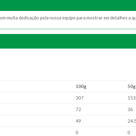
com muita dedicação pela nossa equipe para mostrar em detalhes a q
100g
50g
307
153
72
36
49
24,
0
0