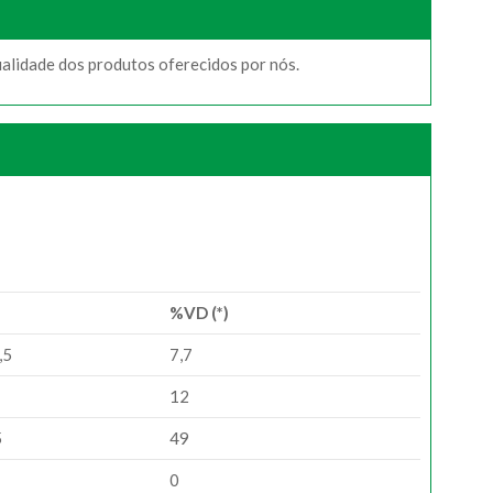
ualidade dos produtos oferecidos por nós.
%VD (*)
,5
7,7
12
5
49
0