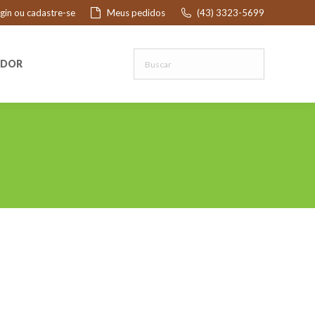
ogin ou cadastre-se
Meus pedidos
(43) 3323-5699
R
EDOR