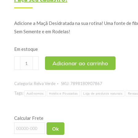
Adicione a Maçã Desidratada na sua rotina! Uma fonte de fibr
Sem Semente e em Rodelas!
Em estoque
Maçã
Adicionar ao carrinho
Seca
Sem
Categoria:
Relva Verde
SKU:
7898180907867
Semente
(Rodelas)
Tags:
Autônomos
Hotéis e Pousadas
Loja de produtos naturais
Restau
50g
quantidade
Calcular Frete
Ok