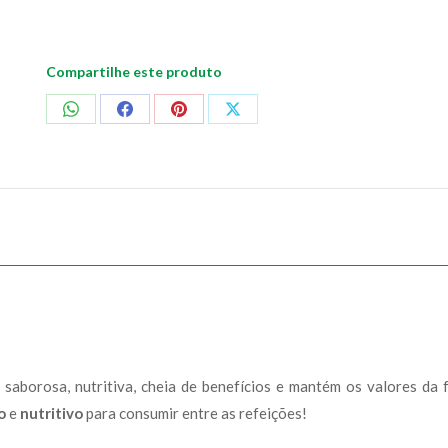
Compartilhe este produto
Compartilhar
Compartilhar
Compartilhar
Compartilhar
no
no
no
no
WhatsApp
Facebook
Pinterest
X
saborosa, nutritiva, cheia de benefícios e mantém os valores da 
do
e
nutritivo
para consumir entre as refeições!