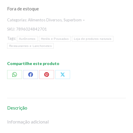
Fora de estoque
Categorias:
Alimentos Diversos
,
Superbom
SKU:
7896024842701
Tags:
Autônomos
Hotéis e Pousadas
Loja de produtos naturais
Restaurantes e Lanchonetes
Compartilhe este produto
Compartilhar
Compartilhar
Compartilhar
Compartilhar
no
no
no
no
WhatsApp
Facebook
Pinterest
X
Descrição
Informação adicional