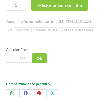
Feno
Adicionar ao carrinho
Grego
Premium
Categorias:
Encapsulados
,
Unilife
SKU:
7898483530038
Unilife
60
Tags:
Autônomos
Farmácias naturais
Loja de produtos naturais
cápsulas
quantidade
Calcular Frete
Ok
Compartilhe este produto
Compartilhar
Compartilhar
Compartilhar
Compartilhar
no
no
no
no
WhatsApp
Facebook
Pinterest
X