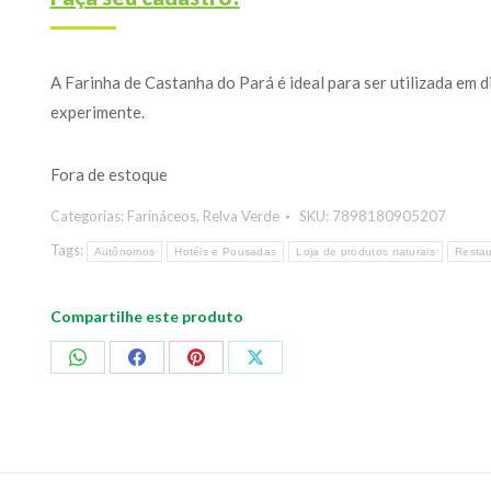
A Farinha de Castanha do Pará é ideal para ser utilizada em d
experimente.
Fora de estoque
Categorias:
Farináceos
,
Relva Verde
SKU:
7898180905207
Tags:
Autônomos
Hotéis e Pousadas
Loja de produtos naturais
Restau
Compartilhe este produto
Compartilhar
Compartilhar
Compartilhar
Compartilhar
no
no
no
no
WhatsApp
Facebook
Pinterest
X