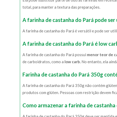
Ela pode substituir parte de outras farinhas em receita
total, para manter a textura das preparações.
A farinha de castanha do Pará pode ser
A farinha de castanha do Pará é versátil e pode ser ut
A farinha de castanha do Pará é low car
A farinha de castanha do Pará possui
menor teor de c
de carboidratos, como a
low carb.
No entanto, ela ain
Farinha de castanha do Pará 350g cont
A farinha de castanha do Pará 350g não contém glúte
produtos com glúten. Pessoas com restrição devem fica
Como armazenar a farinha de castanha
A farinha de castanha do Pará 350g deve ser mantida e