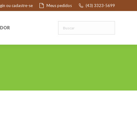
ogin ou cadastre-se
Meus pedidos
(43) 3323-5699
R
EDOR