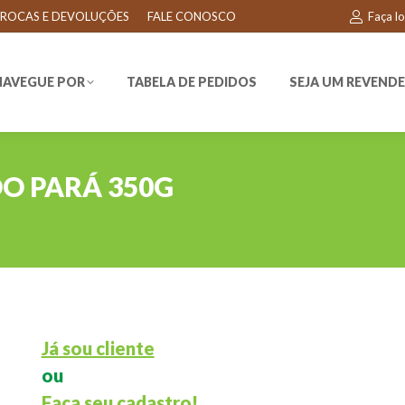
ROCAS E DEVOLUÇÕES
FALE CONOSCO
Faça l
EGUE POR
TABELA DE PEDIDOS
SEJA UM REVENDEDO
NAVEGUE POR
TABELA DE PEDIDOS
SEJA UM REVEND
O PARÁ 350G
Já sou cliente
ou
Faça seu cadastro!