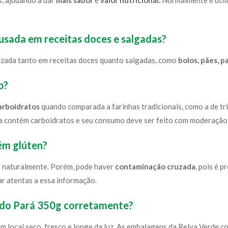
s, ajudando a dar
mais sabor
e
valor nutricional.
Normalmente é utili
 usada em receitas doces e salgadas?
ilizada tanto em receitas doces quanto salgadas, como
bolos, pães, p
b?
arboidratos
quando comparada a farinhas tradicionais, como a de tr
da contém carboidratos e seu consumo deve ser feito com moderação,
ém glúten?
n naturalmente. Porém, pode haver
contaminação cruzada
, pois é 
r atentas a essa informação.
 do Pará 350g corretamente?
m local seco, fresco e longe da luz. As embalagens da Relva Verde 