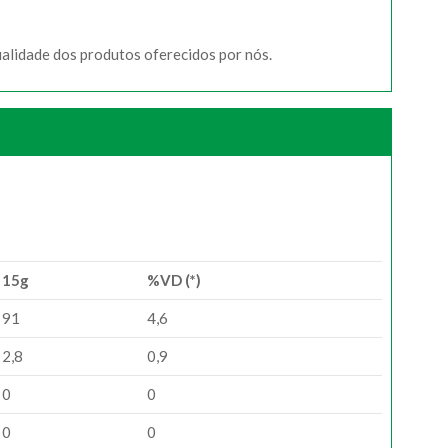
ualidade dos produtos oferecidos por nós.
15g
%VD (*)
91
4,6
2,8
0,9
0
0
0
0