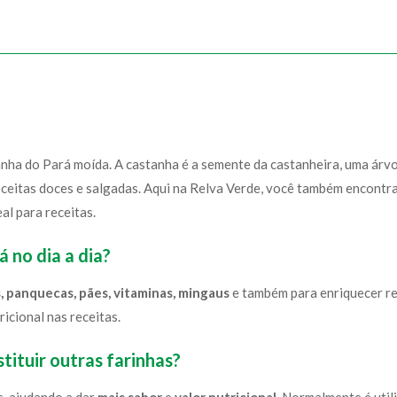
tanha do Pará moída. A castanha é a semente da castanheira, uma árv
eceitas doces e salgadas. Aqui na Relva Verde, você também encontr
deal para receitas.
 no dia a dia?
, panquecas, pães, vitaminas, mingaus
e também para enriquecer rec
icional nas receitas.
tituir outras farinhas?