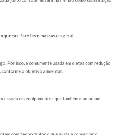
zada junto com outras farinhas, e não como substituição
anquecas, farofas e massas
em geral.
igo. Por isso, é comumente usada em dietas com redução
 conforme o objetivo alimentar.
processada em equipamentos que também manipulam
contam com
fecho ziplock
, que ajuda a conservar o