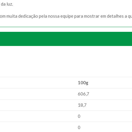
da luz.
com muita dedicação pela nossa equipe para mostrar em detalhes a q
100g
606,7
18,7
0
0