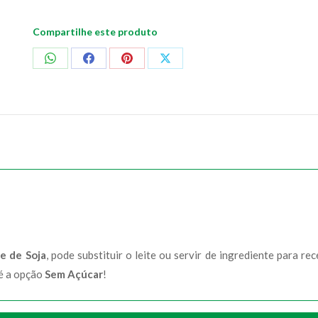
Compartilhe este produto
Compartilhar
Compartilhar
Compartilhar
Compartilhar
no
no
no
no
WhatsApp
Facebook
Pinterest
X
e de Soja
, pode substituir o leite ou servir de ingrediente para re
 é a opção
Sem Açúcar
!