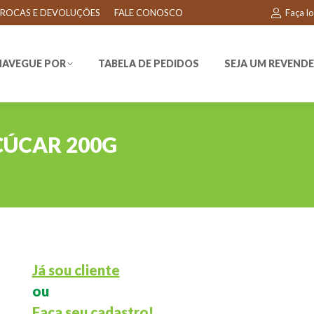
ROCAS E DEVOLUÇÕES
FALE CONOSCO
Faça l
EGUE POR
TABELA DE PEDIDOS
SEJA UM REVENDEDO
NAVEGUE POR
TABELA DE PEDIDOS
SEJA UM REVEND
ÇÚCAR 200G
Já sou cliente
ou
Faça seu cadastro!