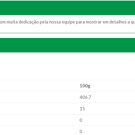
com muita dedicação pela nossa equipe para mostrar em detalhes a q
100g
406,7
15
0
0