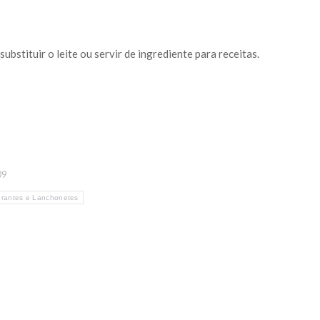
bstituir o leite ou servir de ingrediente para receitas.
09
rantes e Lanchonetes