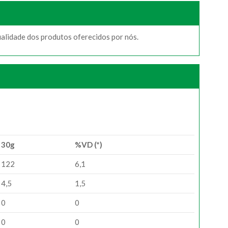
ualidade dos produtos oferecidos por nós.
30g
%VD (*)
122
6,1
4,5
1,5
0
0
0
0