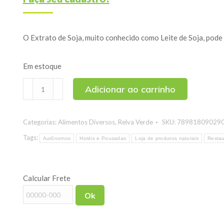
O Extrato de Soja, muito conhecido como Leite de Soja, pode su
Em estoque
Extrato
Adicionar ao carrinho
de
Soja
Categorias:
Alimentos Diversos
,
Relva Verde
SKU:
78981809029
sem
Açúcar
Tags:
Autônomos
Hotéis e Pousadas
Loja de produtos naturais
Restau
200g
quantidade
Calcular Frete
Ok