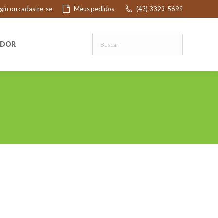
ogin ou cadastre-se
Meus pedidos
(43) 3323-5699
R
EDOR