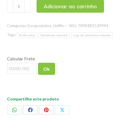
Curcumina
Adicionar ao carrinho
Pura
Unilife
Categorias:
Encapsulados
,
Unilife
SKU:
7898483539994
60
Cápsulas
Tags:
Autônomos
Farmácias naturais
Loja de produtos naturais
quantidade
Calcular Frete
Ok
Compartilhe este produto
Compartilhar
Compartilhar
Compartilhar
Compartilhar
no
no
no
no
WhatsApp
Facebook
Pinterest
X