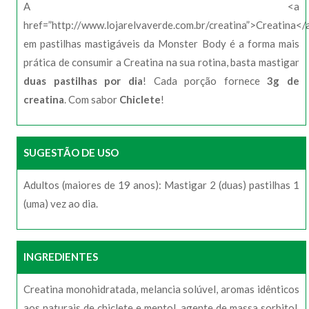
A <a
href=”http://www.lojarelvaverde.com.br/creatina”>Creatina</
em pastilhas mastigáveis da Monster Body é a forma mais
prática de consumir a Creatina na sua rotina, basta mastigar
duas pastilhas por dia
! Cada porção fornece
3g de
creatina
. Com sabor
Chiclete
!
SUGESTÃO DE USO
Adultos (maiores de 19 anos): Mastigar 2 (duas) pastilhas 1
(uma) vez ao dia.
INGREDIENTES
Creatina monohidratada, melancia solúvel, aromas idênticos
aos naturais de chiclete e mentol, agente de massa sorbitol,